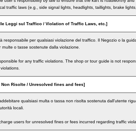
the user's responsibility by law to ensure that the kart is roadworthy and
al traffic laws (e.g., side signal lights, headlights, taillights, brake light
le Leggi sul Traffico / Violation of Traffic Laws, etc.]
 responsabile per qualsiasi violazione del traffico. Il Negozio o la guid
r multe o tasse sostenute dalla violazione.
ponsible for any traffic violations. The shop or tour guide is not respons
violations.
 Non Risolte / Unresolved fines and fees]
ddebitare qualsiasi multa o tassa non risolta sostenuta dall'utente rigua
utorità locali.
arge users for unresolved fines or fees incurred regarding traffic violat