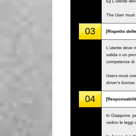
C)
L'utente dev
The User must 
03
[Rispetto dell
L'utente deve ri
valida o un per
competenze di g
Users must comp
driver's license
04
[Responsabilit
In Giappone, pe
violino le leggi 