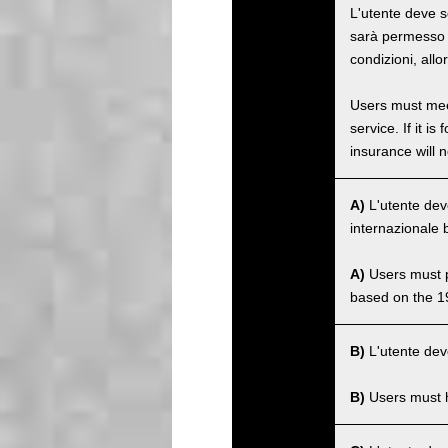
L'utente deve s
sarà permesso ut
condizioni, allo
Users must meet
service. If it 
insurance will n
A)
L'utente dev
internazionale 
A)
Users must po
based on the 1
B)
L'utente deve
B)
Users must ha