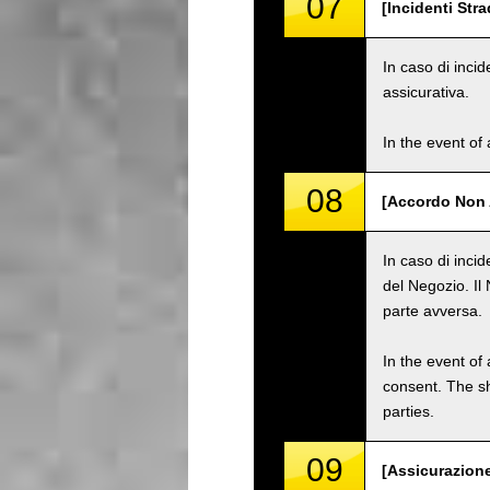
07
[Incidenti Stra
In caso di incid
assicurativa.
In the event of 
08
[Accordo Non 
In caso di inci
del Negozio. Il
parte avversa.
In the event of 
consent. The s
parties.
09
[Assicurazione