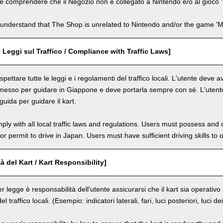
e comprendere che il Negozio non è collegato a Nintendo e/o al gioco '
understand that The Shop is unrelated to Nintendo and/or the game 'Ma
e Leggi sul Traffico / Compliance with Traffic Laws]
spettare tutte le leggi e i regolamenti del traffico locali. L'utente deve
messo per guidare in Giappone e deve portarla sempre con sé. L'utente
uida per guidare il kart.
ly with all local traffic laws and regulations. Users must possess and ca
 or permit to drive in Japan. Users must have sufficient driving skills to 
à del Kart / Kart Responsibility]
r legge è responsabilità dell'utente assicurarsi che il kart sia operativ
del traffico locali. (Esempio: indicatori laterali, fari, luci posteriori, luci d