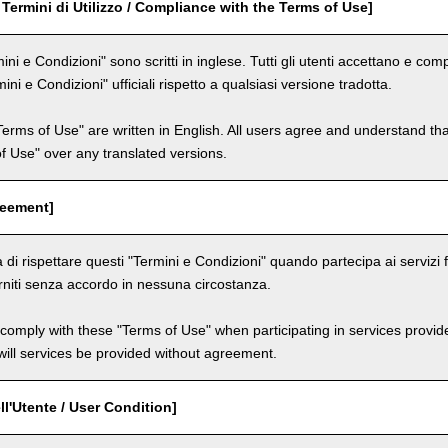
 Termini di Utilizzo / Compliance with the Terms of Use]
ini e Condizioni" sono scritti in inglese. Tutti gli utenti accettano e c
mini e Condizioni" ufficiali rispetto a qualsiasi versione tradotta.
Terms of Use" are written in English. All users agree and understand tha
 of Use" over any translated versions.
reement]
 di rispettare questi "Termini e Condizioni" quando partecipa ai servizi fo
niti senza accordo in nessuna circostanza.
comply with these "Terms of Use" when participating in services provid
ill services be provided without agreement.
ll'Utente / User Condition]