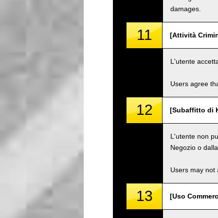
damages.
11
[Attività Crimi
L'utente accett
Users agree tha
12
[Subaffitto di 
L'utente non pu
Negozio o dalla 
Users may not a
13
[Uso Commerci