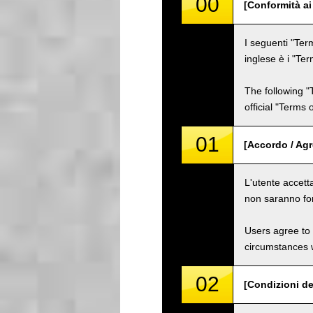
00
[Conformità ai
I seguenti "Term
inglese è i "Ter
The following "
official "Terms
01
[Accordo / Ag
L'utente accetta
non saranno for
Users agree to 
circumstances w
02
[Condizioni de