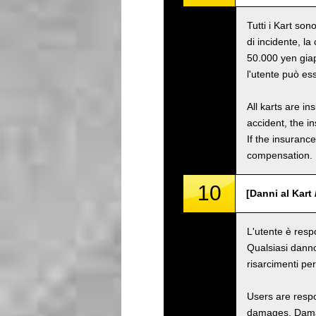
Tutti i Kart son
di incidente, l
50.000 yen giap
l'utente può es
All karts are i
accident, the i
If the insuranc
compensation.
10
[Danni al Kart
L'utente è resp
Qualsiasi danno
risarcimenti pe
Users are respo
damages. Damage