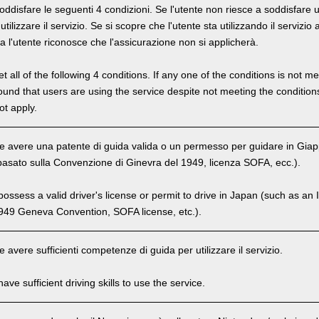
oddisfare le seguenti 4 condizioni. Se l'utente non riesce a soddisfare u
ilizzare il servizio. Se si scopre che l'utente sta utilizzando il servizi
ra l'utente riconosce che l'assicurazione non si applicherà.
 all of the following 4 conditions. If any one of the conditions is not m
is found that users are using the service despite not meeting the conditi
ot apply.
e avere una patente di guida valida o un permesso per guidare in Gia
basato sulla Convenzione di Ginevra del 1949, licenza SOFA, ecc.).
ssess a valid driver's license or permit to drive in Japan (such as an I
949 Geneva Convention, SOFA license, etc.).
 avere sufficienti competenze di guida per utilizzare il servizio.
ve sufficient driving skills to use the service.