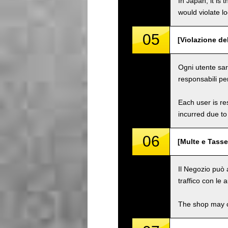
In Japan, it is 
would violate loc
05
[Violazione del
Ogni utente sarà
responsabili pe
Each user is res
incurred due to 
06
[Multe e Tasse
Il Negozio può a
traffico con le a
The shop may ch