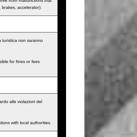
 free from malfunctions that
s, brakes, accelerator).
a turistica non saranno
ible for fines or fees
rdo alle violazioni del
ions with local authorities.