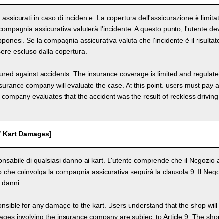
o assicurati in caso di incidente. La copertura dell'assicurazione è limi
a compagnia assicurativa valuterà l'incidente. A questo punto, l'utente d
ponesi. Se la compagnia assicurativa valuta che l'incidente è il risultat
sere escluso dalla copertura.
nsured against accidents. The insurance coverage is limited and regulate
nsurance company will evaluate the case. At this point, users must pay 
e company evaluates that the accident was the result of reckless drivin
 / Kart Damages]
onsabile di qualsiasi danno ai kart. L'utente comprende che il Negozio ad
 che coinvolga la compagnia assicurativa seguirà la clausola 9. Il Negozio
r danni.
nsible for any damage to the kart. Users understand that the shop will 
s involving the insurance company are subject to Article 9. The shop 