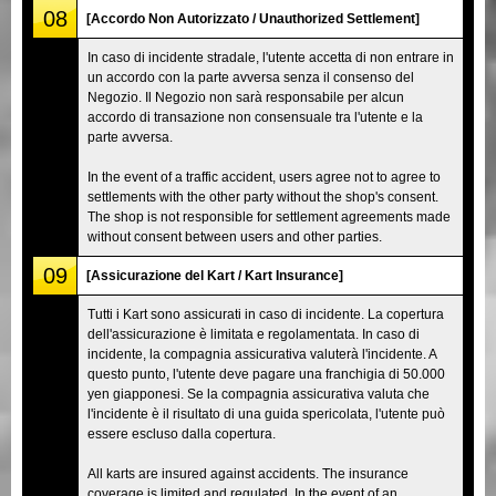
08
[Accordo Non Autorizzato / Unauthorized Settlement]
In caso di incidente stradale, l'utente accetta di non entrare in
un accordo con la parte avversa senza il consenso del
Negozio. Il Negozio non sarà responsabile per alcun
accordo di transazione non consensuale tra l'utente e la
parte avversa.
In the event of a traffic accident, users agree not to agree to
settlements with the other party without the shop's consent.
The shop is not responsible for settlement agreements made
without consent between users and other parties.
09
[Assicurazione del Kart / Kart Insurance]
Tutti i Kart sono assicurati in caso di incidente. La copertura
dell'assicurazione è limitata e regolamentata. In caso di
incidente, la compagnia assicurativa valuterà l'incidente. A
questo punto, l'utente deve pagare una franchigia di 50.000
yen giapponesi. Se la compagnia assicurativa valuta che
l'incidente è il risultato di una guida spericolata, l'utente può
essere escluso dalla copertura.
All karts are insured against accidents. The insurance
coverage is limited and regulated. In the event of an