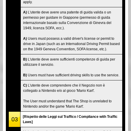
apply.
A)
L'utente deve avere una patente di guida valida o un
permesso per guidare in Giappone (permesso di guida
internazionale basato sulla Convenzione di Ginevra del
1949, licenza SOFA, ecc.).
A)
Users must possess a valid driver's license or permit to
drive in Japan (such as an International Driving Permit based
on the 1949 Geneva Convention, SOFA license, etc.).
B)
L'utente deve avere sufficienti competenze di guida per
utilizzare il servizio.
B)
Users must have sufficient driving skills to use the service.
C)
L'utente deve comprendere che il Negozio non è
collegato a Nintendo e/o al gioco 'Mario Kart'.
The User must understand that The Shop is unrelated to
Nintendo and/or the game 'Mario Kart'.
[Rispetto delle Leggi sul Traffico / Compliance with Traffic
03
Laws]