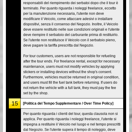
responsabili del riempimento dei serbatoi dopo che il tour è
terminato. Per quanto riguarda i noleggi freelance, eccetto
per la manutenzione necessaria, l'utente non deve
modificare il Veicolo, come attaccare adesivi o installare
dispositivi, senza il consenso del Negozio. Inoltre, il Veicolo
deve essere restituito nelle sue condizioni originali e l'utente
deve riempire il serbatoio del carburante prima di restituirlo.
Se l'utente non restituisce il Veicolo con il serbatoio pieno,
deve pagare la tariffa prescritta dal Negozio.
For tour customers, users are not responsible for refueling
after the tour ends. For freelance rental, except for necessary
maintenance, users must not modify vehicles by applying
stickers or installing devices without the shop's consent.
Furthermore, vehicles must be returned in original condition,
and users must fill the fuel tank before returning. If users do
not return the vehicle with a full tank, they must pay the fee
set by the shop.
15
[Politica del Tempo Supplementare / Over Time Policy]
Per quanto riguarda i clienti del tour, questa clausola non si
applica. Per quanto riguarda i noleggi freelance, l'utente si
impegna a restituire il Veicolo nel luogo e nel tempo prescritti
dal Negozio. Se l'utente supera il tempo di noleggio, deve