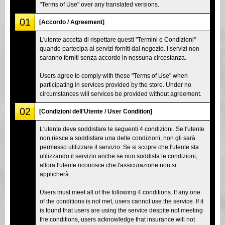
"Terms of Use" over any translated versions.
01
[Accordo / Agreement]
L'utente accetta di rispettare questi "Termini e Condizioni"
quando partecipa ai servizi forniti dal negozio. I servizi non
saranno forniti senza accordo in nessuna circostanza.
Users agree to comply with these "Terms of Use" when
participating in services provided by the store. Under no
circumstances will services be provided without agreement.
02
[Condizioni dell'Utente / User Condition]
L'utente deve soddisfare le seguenti 4 condizioni. Se l'utente
non riesce a soddisfare una delle condizioni, non gli sarà
permesso utilizzare il servizio. Se si scopre che l'utente sta
utilizzando il servizio anche se non soddisfa le condizioni,
allora l'utente riconosce che l'assicurazione non si
applicherà.
Users must meet all of the following 4 conditions. If any one
of the conditions is not met, users cannot use the service. If it
is found that users are using the service despite not meeting
the conditions, users acknowledge that insurance will not