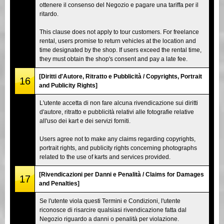
ottenere il consenso del Negozio e pagare una tariffa per il
ritardo.
This clause does not apply to tour customers. For freelance
rental, users promise to return vehicles at the location and
time designated by the shop. If users exceed the rental time,
they must obtain the shop's consent and pay a late fee.
[Diritti d'Autore, Ritratto e Pubblicità / Copyrights, Portrait
16
and Publicity Rights]
L'utente accetta di non fare alcuna rivendicazione sui diritti
d'autore, ritratto e pubblicità relativi alle fotografie relative
all'uso dei kart e dei servizi forniti.
Users agree not to make any claims regarding copyrights,
portrait rights, and publicity rights concerning photographs
related to the use of karts and services provided.
[Rivendicazioni per Danni e Penalità / Claims for Damages
17
and Penalties]
Se l'utente viola questi Termini e Condizioni, l'utente
riconosce di risarcire qualsiasi rivendicazione fatta dal
Negozio riguardo a danni o penalità per violazione.