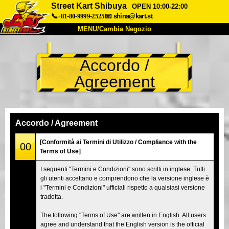
Street Kart Shibuya
OPEN 10:00-22:00
📞+81-80-9999-2525
📧
shina@kart.st
MENU/Cambia Negozio
INIZIO
Accordo /
Chi Siamo
Specifiche
Prezzo
Agreement
Accesso
Recensioni
FAQ
Azienda
Prenotazioni
Cambia Negozio
Accordo / Agreement
Tokyo Shinagawa
Tokyo Akihabara#1
[Conformità ai Termini di Utilizzo / Compliance with the
00
Terms of Use]
Tokyo Akihabara#2
Tokyo Shibuya
I seguenti "Termini e Condizioni" sono scritti in inglese. Tutti
Tokyo Shibuya Annex
Tokyo Bay
gli utenti accettano e comprendono che la versione inglese è
i "Termini e Condizioni" ufficiali rispetto a qualsiasi versione
Tokyo Asakusa
Osaka
tradotta.
Okinawa
The following "Terms of Use" are written in English. All users
agree and understand that the English version is the official