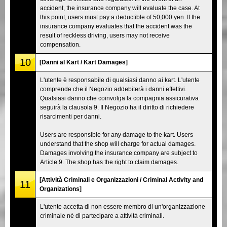
accident, the insurance company will evaluate the case. At
this point, users must pay a deductible of 50,000 yen. If the
insurance company evaluates that the accident was the
result of reckless driving, users may not receive
compensation.
10
[Danni al Kart / Kart Damages]
L'utente è responsabile di qualsiasi danno ai kart. L'utente
comprende che il Negozio addebiterà i danni effettivi.
Qualsiasi danno che coinvolga la compagnia assicurativa
seguirà la clausola 9. Il Negozio ha il diritto di richiedere
risarcimenti per danni.
Users are responsible for any damage to the kart. Users
understand that the shop will charge for actual damages.
Damages involving the insurance company are subject to
Article 9. The shop has the right to claim damages.
[Attività Criminali e Organizzazioni / Criminal Activity and
11
Organizations]
L'utente accetta di non essere membro di un'organizzazione
criminale né di partecipare a attività criminali.