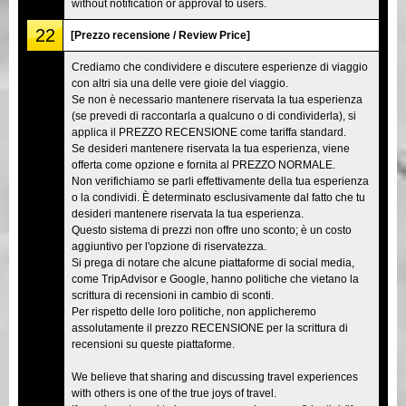
without notification or approval to users.
22
[Prezzo recensione / Review Price]
Crediamo che condividere e discutere esperienze di viaggio
con altri sia una delle vere gioie del viaggio.
Se non è necessario mantenere riservata la tua esperienza
(se prevedi di raccontarla a qualcuno o di condividerla), si
applica il PREZZO RECENSIONE come tariffa standard.
Se desideri mantenere riservata la tua esperienza, viene
offerta come opzione e fornita al PREZZO NORMALE.
Non verifichiamo se parli effettivamente della tua esperienza
o la condividi. È determinato esclusivamente dal fatto che tu
desideri mantenere riservata la tua esperienza.
Questo sistema di prezzi non offre uno sconto; è un costo
aggiuntivo per l'opzione di riservatezza.
Si prega di notare che alcune piattaforme di social media,
come TripAdvisor e Google, hanno politiche che vietano la
scrittura di recensioni in cambio di sconti.
Per rispetto delle loro politiche, non applicheremo
assolutamente il prezzo RECENSIONE per la scrittura di
recensioni su queste piattaforme.
We believe that sharing and discussing travel experiences
with others is one of the true joys of travel.