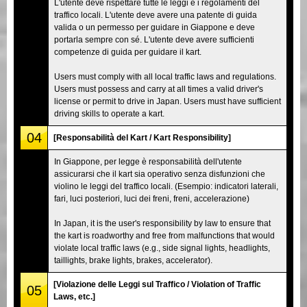
L'utente deve rispettare tutte le leggi e i regolamenti del
traffico locali. L'utente deve avere una patente di guida
valida o un permesso per guidare in Giappone e deve
portarla sempre con sé. L'utente deve avere sufficienti
competenze di guida per guidare il kart.
Users must comply with all local traffic laws and regulations.
Users must possess and carry at all times a valid driver's
license or permit to drive in Japan. Users must have sufficient
driving skills to operate a kart.
04
[Responsabilità del Kart / Kart Responsibility]
In Giappone, per legge è responsabilità dell'utente
assicurarsi che il kart sia operativo senza disfunzioni che
violino le leggi del traffico locali. (Esempio: indicatori laterali,
fari, luci posteriori, luci dei freni, freni, accelerazione)
In Japan, it is the user's responsibility by law to ensure that
the kart is roadworthy and free from malfunctions that would
violate local traffic laws (e.g., side signal lights, headlights,
taillights, brake lights, brakes, accelerator).
[Violazione delle Leggi sul Traffico / Violation of Traffic
05
Laws, etc.]