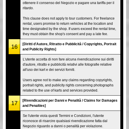
ottenere il consenso del Negozio e pagare una tariffa per il
ritardo.
This clause does not apply to tour customers. For freelance
rental, users promise to return vehicles at the location and
time designated by the shop. If users exceed the rental time,
they must obtain the shop's consent and pay a late fee.
[Diritti d'Autore, Ritratto e Pubblicità / Copyrights, Portrait
16
and Publicity Rights]
L'utente accetta di non fare alcuna rivendicazione sui diritti
d'autore, ritratto e pubblicità relativi alle fotografie relative
all'uso dei kart e dei servizi forniti.
Users agree not to make any claims regarding copyrights,
portrait rights, and publicity rights concerning photographs
related to the use of karts and services provided.
[Rivendicazioni per Danni e Penalità / Claims for Damages
17
and Penalties]
Se l'utente viola questi Termini e Condizioni, l'utente
riconosce di risarcire qualsiasi rivendicazione fatta dal
Negozio riguardo a danni o penalità per violazione.