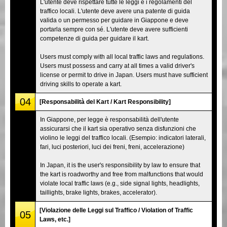
L'utente deve rispettare tutte le leggi e i regolamenti del
traffico locali. L'utente deve avere una patente di guida
valida o un permesso per guidare in Giappone e deve
portarla sempre con sé. L'utente deve avere sufficienti
competenze di guida per guidare il kart.
Users must comply with all local traffic laws and regulations.
Users must possess and carry at all times a valid driver's
license or permit to drive in Japan. Users must have sufficient
driving skills to operate a kart.
04
[Responsabilità del Kart / Kart Responsibility]
In Giappone, per legge è responsabilità dell'utente
assicurarsi che il kart sia operativo senza disfunzioni che
violino le leggi del traffico locali. (Esempio: indicatori laterali,
fari, luci posteriori, luci dei freni, freni, accelerazione)
In Japan, it is the user's responsibility by law to ensure that
the kart is roadworthy and free from malfunctions that would
violate local traffic laws (e.g., side signal lights, headlights,
taillights, brake lights, brakes, accelerator).
[Violazione delle Leggi sul Traffico / Violation of Traffic
05
Laws, etc.]