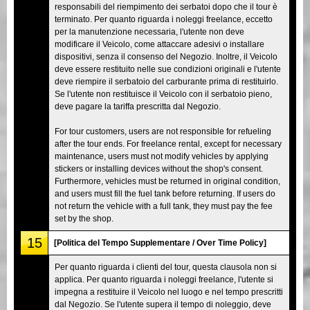
responsabili del riempimento dei serbatoi dopo che il tour è
terminato. Per quanto riguarda i noleggi freelance, eccetto
per la manutenzione necessaria, l'utente non deve
modificare il Veicolo, come attaccare adesivi o installare
dispositivi, senza il consenso del Negozio. Inoltre, il Veicolo
deve essere restituito nelle sue condizioni originali e l'utente
deve riempire il serbatoio del carburante prima di restituirlo.
Se l'utente non restituisce il Veicolo con il serbatoio pieno,
deve pagare la tariffa prescritta dal Negozio.
For tour customers, users are not responsible for refueling
after the tour ends. For freelance rental, except for necessary
maintenance, users must not modify vehicles by applying
stickers or installing devices without the shop's consent.
Furthermore, vehicles must be returned in original condition,
and users must fill the fuel tank before returning. If users do
not return the vehicle with a full tank, they must pay the fee
set by the shop.
15
[Politica del Tempo Supplementare / Over Time Policy]
Per quanto riguarda i clienti del tour, questa clausola non si
applica. Per quanto riguarda i noleggi freelance, l'utente si
impegna a restituire il Veicolo nel luogo e nel tempo prescritti
dal Negozio. Se l'utente supera il tempo di noleggio, deve