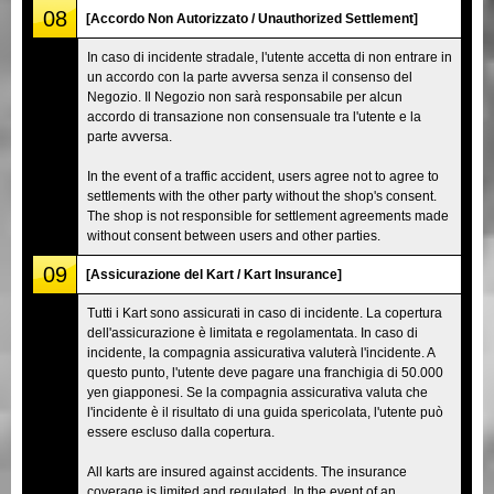
08
[Accordo Non Autorizzato / Unauthorized Settlement]
In caso di incidente stradale, l'utente accetta di non entrare in
un accordo con la parte avversa senza il consenso del
Negozio. Il Negozio non sarà responsabile per alcun
accordo di transazione non consensuale tra l'utente e la
parte avversa.
In the event of a traffic accident, users agree not to agree to
settlements with the other party without the shop's consent.
The shop is not responsible for settlement agreements made
without consent between users and other parties.
09
[Assicurazione del Kart / Kart Insurance]
Tutti i Kart sono assicurati in caso di incidente. La copertura
dell'assicurazione è limitata e regolamentata. In caso di
incidente, la compagnia assicurativa valuterà l'incidente. A
questo punto, l'utente deve pagare una franchigia di 50.000
yen giapponesi. Se la compagnia assicurativa valuta che
l'incidente è il risultato di una guida spericolata, l'utente può
essere escluso dalla copertura.
All karts are insured against accidents. The insurance
coverage is limited and regulated. In the event of an