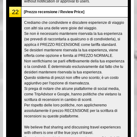
without notification or approval to users.
22
[Prezzo recensione / Review Price]
Crediamo che condividere e discutere esperienze di viaggio
con altri sia una delle vere gioie del viaggio.
Se non è necessario mantenere riservata la tua esperienza
(se prevedi di raccontarla a qualcuno o di condividerla), si
applica il PREZZO RECENSIONE come tariffa standard.
Se desideri mantenere riservata la tua esperienza, viene
offerta come opzione e fornita al PREZZO NORMALE.
Non verifichiamo se parli effettivamente della tua esperienza
o la condividi. È determinato esclusivamente dal fatto che tu
desideri mantenere riservata la tua esperienza.
Questo sistema di prezzi non offre uno sconto; è un costo
aggiuntivo per l'opzione di riservatezza.
Si prega di notare che alcune piattaforme di social media,
come TripAdvisor e Google, hanno politiche che vietano la
scrittura di recensioni in cambio di sconti.
Per rispetto delle loro politiche, non applicheremo
assolutamente il prezzo RECENSIONE per la scrittura di
recensioni su queste piattaforme.
We believe that sharing and discussing travel experiences
with others is one of the true joys of travel.