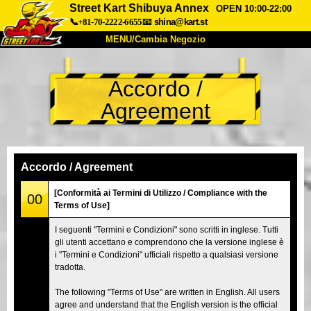
Street Kart Shibuya Annex
OPEN 10:00-22:00
📞+81-70-2222-6655
📧
shina@kart.st
MENU/Cambia Negozio
INIZIO
Accordo /
Chi Siamo
Specifiche
Prezzo
Agreement
Accesso
Recensioni
FAQ
Azienda
Prenotazioni
Cambia Negozio
Accordo / Agreement
Tokyo Shinagawa
Tokyo Akihabara#1
[Conformità ai Termini di Utilizzo / Compliance with the
00
Terms of Use]
Tokyo Akihabara#2
Tokyo Shibuya
I seguenti "Termini e Condizioni" sono scritti in inglese. Tutti
Tokyo Shibuya Annex
Tokyo Bay
gli utenti accettano e comprendono che la versione inglese è
i "Termini e Condizioni" ufficiali rispetto a qualsiasi versione
Tokyo Asakusa
Osaka
tradotta.
Okinawa
The following "Terms of Use" are written in English. All users
agree and understand that the English version is the official