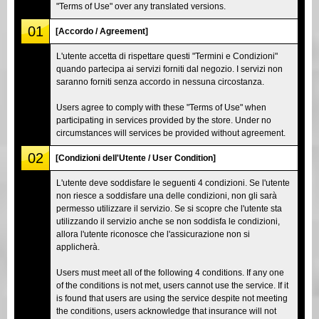
"Terms of Use" over any translated versions.
01
[Accordo / Agreement]
L'utente accetta di rispettare questi "Termini e Condizioni"
quando partecipa ai servizi forniti dal negozio. I servizi non
saranno forniti senza accordo in nessuna circostanza.
Users agree to comply with these "Terms of Use" when
participating in services provided by the store. Under no
circumstances will services be provided without agreement.
02
[Condizioni dell'Utente / User Condition]
L'utente deve soddisfare le seguenti 4 condizioni. Se l'utente
non riesce a soddisfare una delle condizioni, non gli sarà
permesso utilizzare il servizio. Se si scopre che l'utente sta
utilizzando il servizio anche se non soddisfa le condizioni,
allora l'utente riconosce che l'assicurazione non si
applicherà.
Users must meet all of the following 4 conditions. If any one
of the conditions is not met, users cannot use the service. If it
is found that users are using the service despite not meeting
the conditions, users acknowledge that insurance will not