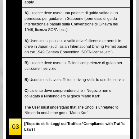
apply.
A)
L'utente deve avere una patente di guida valida o un
permesso per guidare in Giappone (permesso di guida
internazionale basato sulla Convenzione di Ginevra del
1949, licenza SOFA, ecc.).
A)
Users must possess a valid driver's license or permit to
drive in Japan (such as an International Driving Permit based
on the 1949 Geneva Convention, SOFA license, etc.).
B)
L'utente deve avere sufficienti competenze di guida per
utilizzare il servizio.
B)
Users must have sufficient driving skills to use the service.
C)
L'utente deve comprendere che il Negozio non è
collegato a Nintendo e/o al gioco 'Mario Kart'.
The User must understand that The Shop is unrelated to
Nintendo and/or the game 'Mario Kart'.
[Rispetto delle Leggi sul Traffico / Compliance with Traffic
03
Laws]