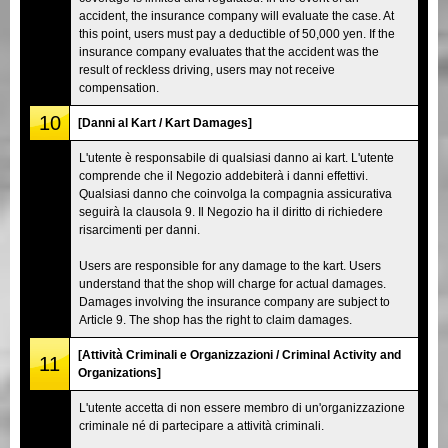
accident, the insurance company will evaluate the case. At
this point, users must pay a deductible of 50,000 yen. If the
insurance company evaluates that the accident was the
result of reckless driving, users may not receive
compensation.
10
[Danni al Kart / Kart Damages]
L'utente è responsabile di qualsiasi danno ai kart. L'utente
comprende che il Negozio addebiterà i danni effettivi.
Qualsiasi danno che coinvolga la compagnia assicurativa
seguirà la clausola 9. Il Negozio ha il diritto di richiedere
risarcimenti per danni.
Users are responsible for any damage to the kart. Users
understand that the shop will charge for actual damages.
Damages involving the insurance company are subject to
Article 9. The shop has the right to claim damages.
[Attività Criminali e Organizzazioni / Criminal Activity and
11
Organizations]
L'utente accetta di non essere membro di un'organizzazione
criminale né di partecipare a attività criminali.