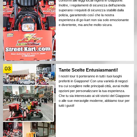
conformi alle leggi locali vigenti in Giappone.
Inoltre, i regolamenti di sicurezza dell'azienda
superano i requisiti di sicurezza stabiliti dalla
polizia, garantendo così che la nostra
esperienza di go-kart non sia solo emozionante
e divertente, ma anche molto sicura.
03
Tante Scelte Entusiasmanti!
I nostri tour ti porteranno in tutti i tuoi luoghi
preferiti in Giappone! Con una varietà di negozi
tra cui scegliere nelle principali città, avrai molte
opzioni per personalizzare la tua esperienza.
Che tu sia interessato ai siti storici del Giappone
o alle sue meraviglie moderne, abbiamo tour per
tutti i gusti!