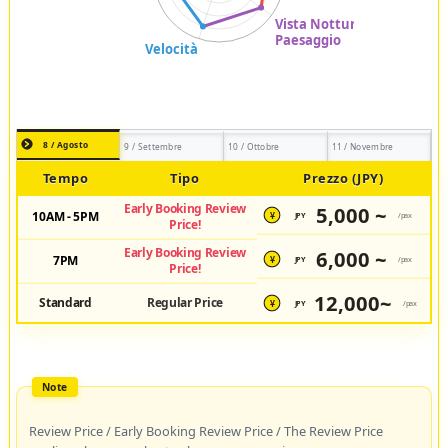
8 / Agosto
9 / Settembre
10 / Ottobre
11 / Novembre
Tempo
Tipo
Prezzo (JPY)
Early Booking Review
5,000 ~
10AM - 5PM
JPY
/pax
¥
Price!
Early Booking Review
6,000 ~
7PM
JPY
/pax
¥
Price!
12,000~
Standard
Regular Price
JPY
/pax
¥
Review Price / Early Booking Review Price / The Review Price