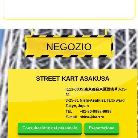
NEGOZIO
STREET KART ASAKUSA
[111-0035]東京都台東区西浅草3-25-
31
3-25-31 Nishi-Asakusa Taito ward
Tokyo, Japan
TEL
+81-80-9988-9988
E-mail
shina@kart.st
Consultazione del personale
Prenotazione