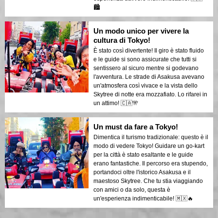
🏙️
Un modo unico per vivere la
cultura di Tokyo!
È stato così divertente! Il giro è stato fluido
e le guide si sono assicurate che tutti si
sentissero al sicuro mentre si godevano
l'avventura. Le strade di Asakusa avevano
un'atmosfera così vivace e la vista dello
Skytree di notte era mozzafiato. Lo rifarei in
un attimo! 🇨🇦🎌
Un must da fare a Tokyo!
Dimentica il turismo tradizionale: questo è il
modo di vedere Tokyo! Guidare un go-kart
per la città è stato esaltante e le guide
erano fantastiche. Il percorso era stupendo,
portandoci oltre l'istorico Asakusa e il
maestoso Skytree. Che tu stia viaggiando
con amici o da solo, questa è
un'esperienza indimenticabile! 🇲🇽🔥