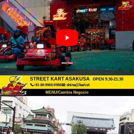
STREET KART ASAKUSA
OPEN 9:30-21:30
📞+81-80-9988-9988
📧
shina@kart.st
MENU/Cambia Negozio
INIZIO
Chi Siamo
Specifiche
Prezzo
Accesso
Recensioni
FAQ