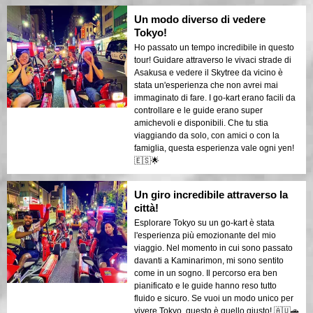
Un modo diverso di vedere
Tokyo!
Ho passato un tempo incredibile in questo
tour! Guidare attraverso le vivaci strade di
Asakusa e vedere il Skytree da vicino è
stata un'esperienza che non avrei mai
immaginato di fare. I go-kart erano facili da
controllare e le guide erano super
amichevoli e disponibili. Che tu stia
viaggiando da solo, con amici o con la
famiglia, questa esperienza vale ogni yen!
🇪🇸🌟
Un giro incredibile attraverso la
città!
Esplorare Tokyo su un go-kart è stata
l'esperienza più emozionante del mio
viaggio. Nel momento in cui sono passato
davanti a Kaminarimon, mi sono sentito
come in un sogno. Il percorso era ben
pianificato e le guide hanno reso tutto
fluido e sicuro. Se vuoi un modo unico per
vivere Tokyo, questo è quello giusto! 🇦🇺🚗