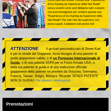
di Go-Karting da Supereroe della Vita Reale"
senza vestirti come uno! Abbiamo tutti i costumi
che puoi immaginare per rendere questa una
"Esperienza di Go-Karting da Supereroe della
Vita Reale"! Per tutti i fan dei supereroi, non
preoccuparti, li abbiamo tutti anche noi!
ATTENZIONE
Il go-kart personalizzato di Street Kart
è per le strade del Giappone. Avrai bisogno di una patente di
guida giapponese valida, o di
un Permesso Internazionale di
Guida
, o di una patente SOFA per le Forze Armate USA, o
della tua patente di guida e di una traduzione ufficiale
giapponese della patente se provieni da Svizzera, Germania,
Francia, Taiwan, Belgio, Monaco. Ricorda! SENZA PATENTE
NON SI GUIDA!!
Per ulteriori informazioni
.
Prenotazioni