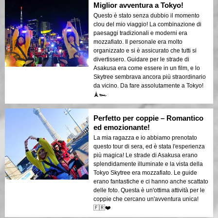
Miglior avventura a Tokyo!
Questo è stato senza dubbio il momento
clou del mio viaggio! La combinazione di
paesaggi tradizionali e moderni era
mozzafiato. Il personale era molto
organizzato e si è assicurato che tutti si
divertissero. Guidare per le strade di
Asakusa era come essere in un film, e lo
Skytree sembrava ancora più straordinario
da vicino. Da fare assolutamente a Tokyo!
🗼🏎️
Perfetto per coppie – Romantico
ed emozionante!
La mia ragazza e io abbiamo prenotato
questo tour di sera, ed è stata l'esperienza
più magica! Le strade di Asakusa erano
splendidamente illuminate e la vista della
Tokyo Skytree era mozzafiato. Le guide
erano fantastiche e ci hanno anche scattato
delle foto. Questa è un'ottima attività per le
coppie che cercano un'avventura unica!
🇫🇷❤️