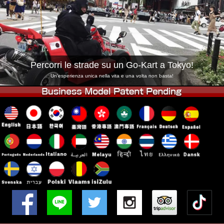
Azienda
Prenotazioni
Cambia Negozio
Tokyo Shinagawa
Tokyo Akihabara#1
Tokyo Akihabara#2
Tokyo Shibuya
Percorri le strade su un Go-Kart a Tokyo!
Tokyo Shibuya Annex
Tokyo Bay
Un'esperienza unica nella vita e una volta non basta!
Tokyo Asakusa
Osaka
Okinawa