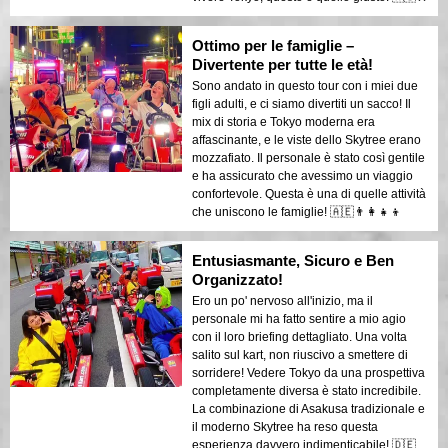
Ottimo per le famiglie –
Divertente per tutte le età!
Sono andato in questo tour con i miei due
figli adulti, e ci siamo divertiti un sacco! Il
mix di storia e Tokyo moderna era
affascinante, e le viste dello Skytree erano
mozzafiato. Il personale è stato così gentile
e ha assicurato che avessimo un viaggio
confortevole. Questa è una di quelle attività
che uniscono le famiglie! 🇦🇪👨‍👩‍👧‍👦
Entusiasmante, Sicuro e Ben
Organizzato!
Ero un po' nervoso all'inizio, ma il
personale mi ha fatto sentire a mio agio
con il loro briefing dettagliato. Una volta
salito sul kart, non riuscivo a smettere di
sorridere! Vedere Tokyo da una prospettiva
completamente diversa è stato incredibile.
La combinazione di Asakusa tradizionale e
il moderno Skytree ha reso questa
esperienza davvero indimenticabile! 🇩🇪