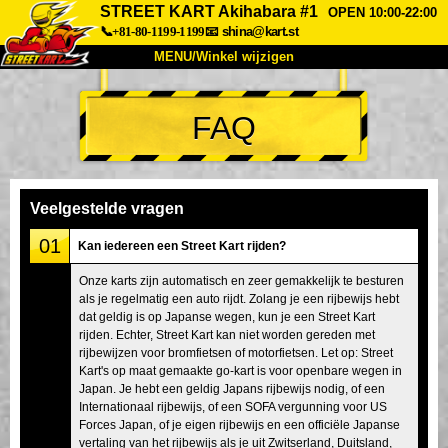
STREET KART Akihabara #1
OPEN 10:00-22:00
📞+81-80-1199-1199
📧
shina@kart.st
MENU/Winkel wijzigen
TOP
FAQ
Over
Specificaties
Prijzen
Toegang
Ervaringen
FAQ
Bedrijf
Boekingen
Veelgestelde vragen
Winkel wijzigen
01
Kan iedereen een Street Kart rijden?
Tokyo Shinagawa
Tokyo Akihabara#1
Onze karts zijn automatisch en zeer gemakkelijk te besturen
als je regelmatig een auto rijdt. Zolang je een rijbewijs hebt
Tokyo Akihabara#2
Tokyo Shibuya
dat geldig is op Japanse wegen, kun je een Street Kart
Tokyo Shibuya Annex
Tokyo Bay
rijden. Echter, Street Kart kan niet worden gereden met
rijbewijzen voor bromfietsen of motorfietsen. Let op: Street
Tokyo Asakusa
Osaka
Kart's op maat gemaakte go-kart is voor openbare wegen in
Japan. Je hebt een geldig Japans rijbewijs nodig, of een
Okinawa
Internationaal rijbewijs, of een SOFA vergunning voor US
Forces Japan, of je eigen rijbewijs en een officiële Japanse
vertaling van het rijbewijs als je uit Zwitserland, Duitsland,