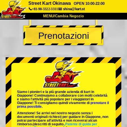
Street Kart Okinawa
OPEN 10:00-22:00
📞+81-90-3322-3311
📧
shina@kart.st
MENU/Cambia Negozio
INIZIO
Prenotazioni
Chi Siamo
Specifiche
Prezzo
Accesso
Recensioni
FAQ
Azienda
Prenotazioni
Cambia Negozio
Tokyo Shinagawa
Tokyo Akihabara#1
Tokyo Akihabara#2
Tokyo Shibuya
Siamo i
pionieri
e la
più grande azienda di kart
in
Tokyo Shibuya Annex
Tokyo Bay
Giappone! Continuiamo a collaborare con
molti celebrità
e siamo l'
attività più popolare
per i viaggiatori in
Giappone! Ti consigliamo quindi vivamente di
prenotare il
Tokyo Asakusa
Osaka
prima possibile.
Attenzione! Se arrivi nel nostro negozio senza i
Okinawa
documenti originali richiesti per guidare in Giappone, non
potrai partecipare all'attività e non riceverai alcun
rimborso.
(descritti di seguito
„Patente di guida per