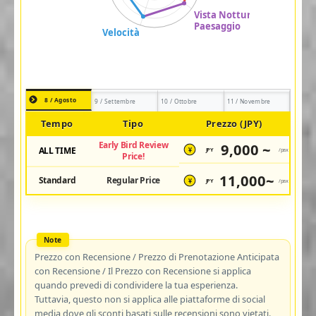
8 / Agosto
9 / Settembre
10 / Ottobre
11 / Novembre
Tempo
Tipo
Prezzo (JPY)
Early Bird Review
9,000 ~
ALL TIME
JPY
/pax
¥
Price!
11,000~
Standard
Regular Price
JPY
/pax
¥
Prezzo con Recensione / Prezzo di Prenotazione Anticipata
con Recensione / Il Prezzo con Recensione si applica
quando prevedi di condividere la tua esperienza.
Tuttavia, questo non si applica alle piattaforme di social
media dove gli sconti basati sulle recensioni sono vietati.