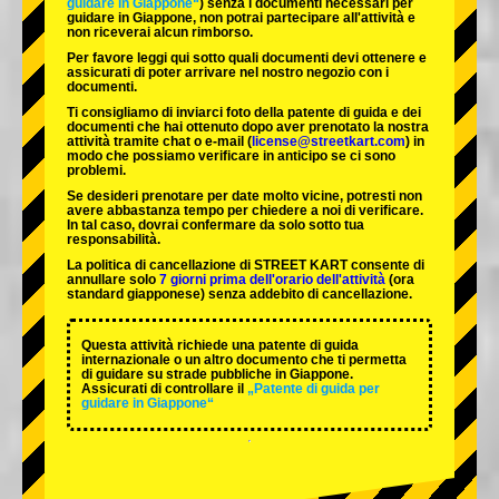
guidare in Giappone“
) senza i documenti necessari per
guidare in Giappone, non potrai partecipare all'attività e
non riceverai alcun rimborso.
Per favore leggi qui sotto quali documenti devi ottenere e
assicurati di poter arrivare nel nostro negozio con i
documenti.
Ti consigliamo di inviarci foto della patente di guida e dei
documenti che hai ottenuto dopo aver prenotato la nostra
attività tramite chat o e-mail (
license@streetkart.com
) in
modo che possiamo verificare in anticipo se ci sono
problemi.
Se desideri prenotare per date molto vicine, potresti non
avere abbastanza tempo per chiedere a noi di verificare.
In tal caso, dovrai confermare da solo sotto tua
responsabilità.
La politica di cancellazione di STREET KART consente di
annullare solo
7 giorni prima dell'orario dell'attività
(ora
standard giapponese) senza addebito di cancellazione.
Questa attività richiede una patente di guida
internazionale o un altro documento che ti permetta
di guidare su strade pubbliche in Giappone.
Assicurati di controllare il
„Patente di guida per
guidare in Giappone“