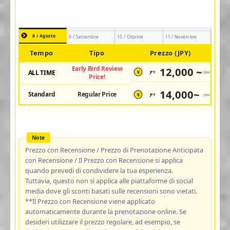
8 / Agosto
9 / Settembre
10 / Ottobre
11 / Novembre
Tempo
Tipo
Prezzo (JPY)
Early Bird Review
12,000 ~
ALL TIME
JPY
/pax
¥
Price!
14,000~
Standard
Regular Price
JPY
/pax
¥
Prezzo con Recensione / Prezzo di Prenotazione Anticipata
con Recensione / Il Prezzo con Recensione si applica
quando prevedi di condividere la tua esperienza.
Tuttavia, questo non si applica alle piattaforme di social
media dove gli sconti basati sulle recensioni sono vietati.
**Il Prezzo con Recensione viene applicato
automaticamente durante la prenotazione online. Se
desideri utilizzare il prezzo regolare, ad esempio, se