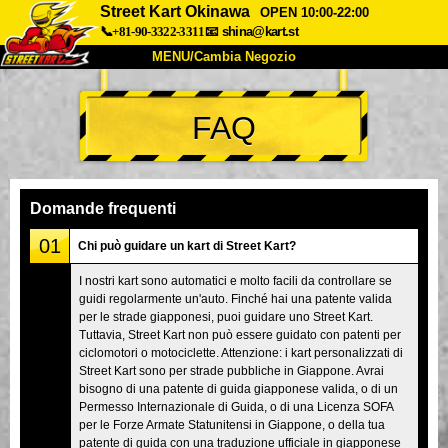
Street Kart Okinawa
OPEN 10:00-22:00
📞+81-90-3322-3311
📧
shina@kart.st
MENU/Cambia Negozio
INIZIO
FAQ
Chi Siamo
Specifiche
Prezzo
Accesso
Recensioni
FAQ
Azienda
Prenotazioni
Domande frequenti
Cambia Negozio
01
Chi può guidare un kart di Street Kart?
Tokyo Shinagawa
Tokyo Akihabara#1
I nostri kart sono automatici e molto facili da controllare se
guidi regolarmente un'auto. Finché hai una patente valida
Tokyo Akihabara#2
Tokyo Shibuya
per le strade giapponesi, puoi guidare uno Street Kart.
Tokyo Shibuya Annex
Tokyo Bay
Tuttavia, Street Kart non può essere guidato con patenti per
ciclomotori o motociclette. Attenzione: i kart personalizzati di
Tokyo Asakusa
Osaka
Street Kart sono per strade pubbliche in Giappone. Avrai
bisogno di una patente di guida giapponese valida, o di un
Okinawa
Permesso Internazionale di Guida, o di una Licenza SOFA
per le Forze Armate Statunitensi in Giappone, o della tua
patente di guida con una traduzione ufficiale in giapponese