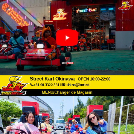
Street Kart Okinawa
OPEN 10:00-22:00
📞+81-90-3322-3311
📧
shina@kart.st
MENU/Changer de Magasin
ACCUEIL
À Propos
Caractéristiques
Tarifs
Accès
Avis
FAQ