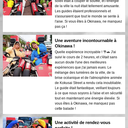
soleil était à couper le souffle, et l'énergie
de la ville la nuit était tellement amusante.
Les guides étaient professionnels et
s'assuraient que tout le monde se sente à
l'aise. Si vous êtes à Okinawa, ne manquez
pas ça !
Une aventure incontournable à
Okinawa !
Quelle expérience incroyable ! 🌴🚗 J'ai
suivi le cours de 2 heures, et c'était sans
aucun doute l'une des meilleures
expériences que j'ai jamais eues. Le
mélange des lumières de la ville, de la
brise océanique et de l'atmosphère animée
de Kokusai Street a rendu cela inoubliable.
Le guide était fantastique, veillant toujours
à ce que nous soyons à l'aise et en sécurité
tout en maintenant une énergie élevée. Si
vous êtes à Okinawa, ne manquez pas
cette balade !
Une activité de rendez-vous
parfaite !