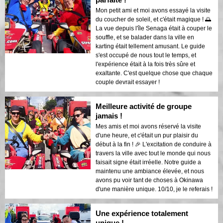
Mon petit ami et moi avons essayé la visite
du coucher de soleil, et c'était magique ! 🌅
La vue depuis l'île Senaga était à couper le
souffle, et se balader dans la ville en
karting était tellement amusant. Le guide
s'est occupé de nous tout le temps, et
l'expérience était à la fois très sûre et
exaltante. C'est quelque chose que chaque
couple devrait essayer !
Meilleure activité de groupe
jamais !
Mes amis et moi avons réservé la visite
d'une heure, et c'était un pur plaisir du
début à la fin ! 🎉 L'excitation de conduire à
travers la ville avec tout le monde qui nous
faisait signe était irréelle. Notre guide a
maintenu une ambiance élevée, et nous
avons pu voir tant de choses à Okinawa
d'une manière unique. 10/10, je le referais !
Une expérience totalement
unique !