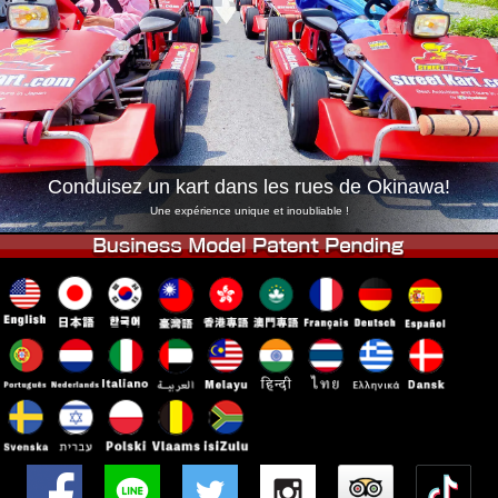
Entreprise
Réservation
Changer de Magasin
Tokyo Shinagawa
Tokyo Akihabara#1
Tokyo Akihabara#2
Tokyo Shibuya
Tokyo Shibuya Annexe
Baie de Tokyo
Conduisez un kart dans les rues de Okinawa!
Tokyo Asakusa
Osaka
Une expérience unique et inoubliable !
Okinawa