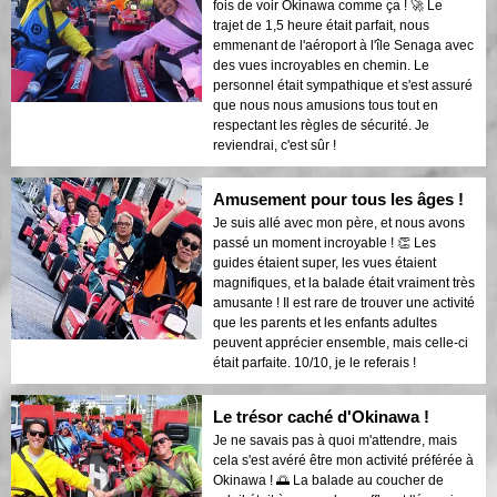
fois de voir Okinawa comme ça ! 🚀 Le
trajet de 1,5 heure était parfait, nous
emmenant de l'aéroport à l'île Senaga avec
des vues incroyables en chemin. Le
personnel était sympathique et s'est assuré
que nous nous amusions tous tout en
respectant les règles de sécurité. Je
reviendrai, c'est sûr !
Amusement pour tous les âges !
Je suis allé avec mon père, et nous avons
passé un moment incroyable ! 👏 Les
guides étaient super, les vues étaient
magnifiques, et la balade était vraiment très
amusante ! Il est rare de trouver une activité
que les parents et les enfants adultes
peuvent apprécier ensemble, mais celle-ci
était parfaite. 10/10, je le referais !
Le trésor caché d'Okinawa !
Je ne savais pas à quoi m'attendre, mais
cela s'est avéré être mon activité préférée à
Okinawa ! 🌅 La balade au coucher de