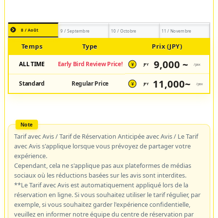
8 / Août
9 / Septembre
10 / Octobre
11 / Novembre
Temps
Type
Prix (JPY)
9,000 ~
ALL TIME
Early Bird Review Price!
JPY
/pax
¥
11,000~
Standard
Regular Price
JPY
/pax
¥
Tarif avec Avis / Tarif de Réservation Anticipée avec Avis / Le Tarif
avec Avis s'applique lorsque vous prévoyez de partager votre
expérience.
Cependant, cela ne s'applique pas aux plateformes de médias
sociaux où les réductions basées sur les avis sont interdites.
**Le Tarif avec Avis est automatiquement appliqué lors de la
réservation en ligne. Si vous souhaitez utiliser le tarif régulier, par
exemple, si vous souhaitez garder l'expérience confidentielle,
veuillez en informer notre équipe du centre de réservation par