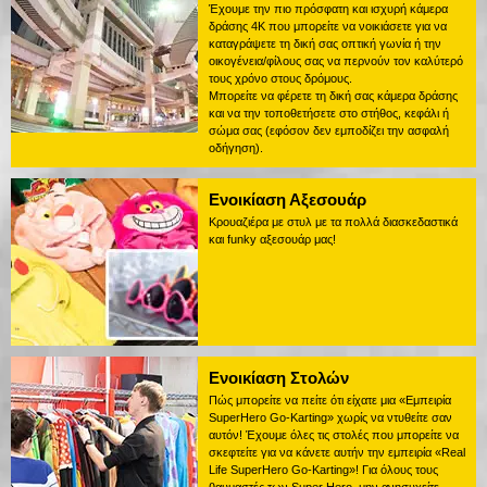
Έχουμε την πιο πρόσφατη και ισχυρή κάμερα
δράσης 4K που μπορείτε να νοικιάσετε για να
καταγράψετε τη δική σας οπτική γωνία ή την
οικογένεια/φίλους σας να περνούν τον καλύτερό
τους χρόνο στους δρόμους.
Μπορείτε να φέρετε τη δική σας κάμερα δράσης
και να την τοποθετήσετε στο στήθος, κεφάλι ή
σώμα σας (εφόσον δεν εμποδίζει την ασφαλή
οδήγηση).
Ενοικίαση Αξεσουάρ
Κρουαζιέρα με στυλ με τα πολλά διασκεδαστικά
και funky αξεσουάρ μας!
Ενοικίαση Στολών
Πώς μπορείτε να πείτε ότι είχατε μια «Εμπειρία
SuperHero Go-Karting» χωρίς να ντυθείτε σαν
αυτόν! Έχουμε όλες τις στολές που μπορείτε να
σκεφτείτε για να κάνετε αυτήν την εμπειρία «Real
Life SuperHero Go-Karting»! Για όλους τους