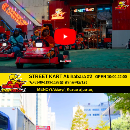
STREET KART Akihabara #2
OPEN 10:00-22:00
📞+81-80-1199-1199
📧
shina@kart.st
ΜΕΝΟΥ/Αλλαγή Καταστήματος
ΚΥΡΙΩΣ
Σχετικά
Προδιαγραφές
Τιμές
Πρόσβαση
Αναφορές
Συχνές Ερωτήσεις