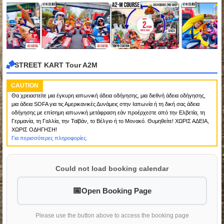
STREET KART Tour A2M
CAUTION
Θα χρειαστείτε μια έγκυρη ιαπωνική άδεια οδήγησης, μια διεθνή άδεια οδήγησης,
μια άδεια SOFA για τις Αμερικανικές Δυνάμεις στην Ιαπωνία ή τη δική σας άδεια
οδήγησης με επίσημη ιαπωνική μετάφραση εάν προέρχεστε από την Ελβετία, τη
Γερμανία, τη Γαλλία, την Ταϊβάν, το Βέλγιο ή το Μονακό. Θυμηθείτε! ΧΩΡΙΣ ΑΔΕΙΑ,
ΧΩΡΙΣ ΟΔΗΓΗΣΗ!
Για περισσότερες πληροφορίες.
Could not load booking calendar
Open Booking Page
Please use the button above to access the booking page