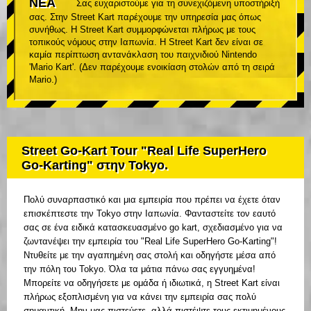
ΝΕΑ
Σας ευχαριστούμε για τη συνεχιζόμενη υποστήριξή
σας. Στην Street Kart παρέχουμε την υπηρεσία μας όπως
συνήθως. Η Street Kart συμμορφώνεται πλήρως με τους
τοπικούς νόμους στην Ιαπωνία. Η Street Kart δεν είναι σε
καμία περίπτωση αντανάκλαση του παιχνιδιού Nintendo
'Mario Kart'. (Δεν παρέχουμε ενοικίαση στολών από τη σειρά
Mario.)
Street Go-Kart Tour "Real Life SuperHero
Go-Karting" στην Tokyo.
Πολύ συναρπαστικό και μια εμπειρία που πρέπει να έχετε όταν
επισκέπτεστε την Tokyo στην Ιαπωνία. Φανταστείτε τον εαυτό
σας σε ένα ειδικά κατασκευασμένο go kart, σχεδιασμένο για να
ζωντανέψει την εμπειρία του "Real Life SuperHero Go-Karting"!
Ντυθείτε με την αγαπημένη σας στολή και οδηγήστε μέσα από
την πόλη του Tokyo. Όλα τα μάτια πάνω σας εγγυημένα!
Μπορείτε να οδηγήσετε με ομάδα ή ιδιωτικά, η Street Kart είναι
πλήρως εξοπλισμένη για να κάνει την εμπειρία σας πολύ
σημαντική. Μην μας πιστεύετε, αλλά πιστέψτε τους εκτιμημένους