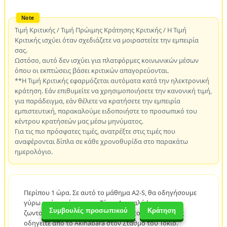
Τιμή Κριτικής / Τιμή Πρώιμης Κράτησης Κριτικής / Η Τιμή
Κριτικής ισχύει όταν σχεδιάζετε να μοιραστείτε την εμπειρία
σας.
Ωστόσο, αυτό δεν ισχύει για πλατφόρμες κοινωνικών μέσων
όπου οι εκπτώσεις βάσει κριτικών απαγορεύονται.
**Η Τιμή Κριτικής εφαρμόζεται αυτόματα κατά την ηλεκτρονική
κράτηση. Εάν επιθυμείτε να χρησιμοποιήσετε την κανονική τιμή,
για παράδειγμα, εάν θέλετε να κρατήσετε την εμπειρία
εμπιστευτική, παρακαλούμε ειδοποιήστε το προσωπικό του
κέντρου κρατήσεών μας μέσω μηνύματος.
Για τις πιο πρόσφατες τιμές, ανατρέξτε στις τιμές που
αναφέρονται δίπλα σε κάθε χρονοθυρίδα στο παρακάτω
ημερολόγιο.
Περίπου 1 ώρα. Σε αυτό το μάθημα A2-S, θα οδηγήσουμε
γύρω από το κέντρο του Τόκιο.Ανακαλύψτε τους
Συμβουλές προσωπικού
Κράτηση
ζωντανούς και γραφικούς δρόμους του Τόκιο καθώς
οδηγείτε από το Ακihabara στον Σταθμό του Τόκιο.