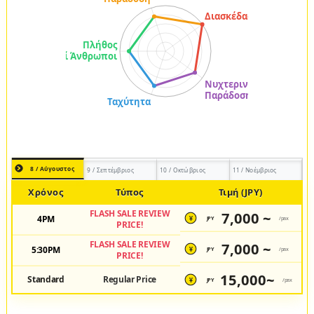
8 / Αύγουστος
9 / Σεπτέμβριος
10 / Οκτώβριος
11 / Νοέμβριος
Χρόνος
Τύπος
Τιμή (JPY)
FLASH SALE REVIEW
7,000 ~
4PM
JPY
/pax
¥
PRICE!
FLASH SALE REVIEW
7,000 ~
5:30PM
JPY
/pax
¥
PRICE!
15,000~
Standard
Regular Price
JPY
/pax
¥