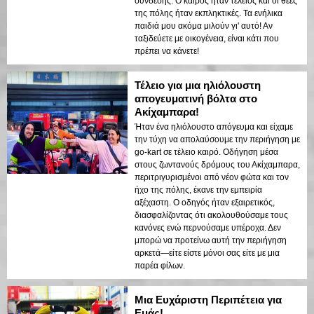
σύνδεσης. Ο καιρός ήταν τέλειος και οι θέες
της πόλης ήταν εκπληκτικές. Τα ενήλικα
παιδιά μου ακόμα μιλούν γι' αυτό! Αν
ταξιδεύετε με οικογένεια, είναι κάτι που
πρέπει να κάνετε!
Τέλειο για μια ηλιόλουστη
απογευματινή βόλτα στο
Ακίχαμπαρα!
Ήταν ένα ηλιόλουστο απόγευμα και είχαμε
την τύχη να απολαύσουμε την περιήγηση με
go-kart σε τέλειο καιρό. Οδήγηση μέσα
στους ζωντανούς δρόμους του Ακίχαμπαρα,
περιτριγυρισμένοι από νέον φώτα και τον
ήχο της πόλης, έκανε την εμπειρία
αξέχαστη. Ο οδηγός ήταν εξαιρετικός,
διασφαλίζοντας ότι ακολουθούσαμε τους
κανόνες ενώ περνούσαμε υπέροχα. Δεν
μπορώ να προτείνω αυτή την περιήγηση
αρκετά—είτε είστε μόνοι σας είτε με μια
παρέα φίλων.
Μια Ευχάριστη Περιπέτεια για
Εμάς!