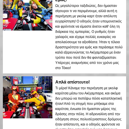
Ως μεγαλύτεροι ταξιδιώτες, δεν ήμασταν
σίγουροι τι να περιμένουμε, αλλά αυτή η
περιήγηση με γκολφ καρτ ήταν απόλυτη
ευχαρίστηση! Ο οδηγός ήταν υπομονετικός
και φρόντισε να είμαστε άνετοι καθ' όλη τη
διάρκεια της εμπειρίας. Ο ρυθμός ήταν
χαλαρός και είχαμε πολλές ευκαιρίες να
απολαύσουμε τα αξιοθέατα. Ήταν η τέλεια
δραστηριότητα για εμάς και περάσαμε πολύ
καλά εξερευνώντας το Ακίχαμπαρα με έναν
τρόπο που ποτέ δεν θα φανταζόμασταν.
Υπέροχες αναμνήσεις από τον χρόνο μας
στο Τόκιο!
Απλά απίστευτο!
Τι μέρα! Κάναμε την περιήγηση με γκολφ
καρότσα μέσω του Ακίχαμπαρα, και ακόμα
δεν μπορώ να πιστέψω πόσο καταπληκτική
ήταν! Από τη στιγμή που μπήκαμε στα
καρότσα, ένιωσα ότι ήμασταν μέρος της
δράσης στην πόλη. Η αδρεναλίνη από την
οδήγηση στους πολυσύχναστους δρόμους
ήταν απίστευτη, και ο οδηγός φρόντισε να