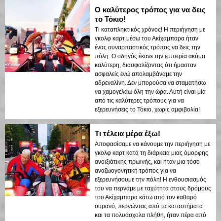
Ο καλύτερος τρόπος για να δεις
το Τόκιο!
Τι καταπληκτικός χρόνος! Η περιήγηση με
γκολφ καρτ μέσω του Ακίχαμπαρα ήταν
ένας συναρπαστικός τρόπος να δεις την
πόλη. Ο οδηγός έκανε την εμπειρία ακόμα
καλύτερη, διασφαλίζοντας ότι ήμασταν
ασφαλείς ενώ απολαμβάναμε την
αδρεναλίνη. Δεν μπορούσα να σταματήσω
να χαμογελάω όλη την ώρα. Αυτή είναι μία
από τις καλύτερες τρόπους για να
εξερευνήσεις το Τόκιο, χωρίς αμφιβολία!
Τι τέλεια μέρα έξω!
Αποφασίσαμε να κάνουμε την περιήγηση με
γκολφ καρτ κατά τη διάρκεια μιας όμορφης
ανοιξιάτικης πρωινής, και ήταν μια τόσο
αναζωογονητική τρόπος για να
εξερευνήσουμε την πόλη! Η ενθουσιασμός
του να περνάμε με ταχύτητα στους δρόμους
του Ακίχαμπαρα κάτω από τον καθαρό
ουρανό, περνώντας από τα καταστήματα
και τα πολυάσχολα πλήθη, ήταν πέρα από