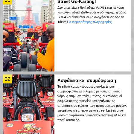
01
Street Go-Karting!
Δεν απαιτείται ειδική άδεια! Απλά έχετε έγκυρη
Ιαπωνική άδεια, Διεθνή άδεια οδήγησης, ή άδεια
SOFA και είστε έτοιμοι να οδηγήσετε σε όλο το
Τόκιο!
Για περισσότερες πληροφορίες
02
Ασφάλεια και συμμόρφωση
Τα ειδικά κατασκευασμένα go-karts μας
συμμορφώνονται πλήρως με τους τοπικούς
νόμους στην Ιαπωνία. Επίσης, οι κανονισμοί
ασφαλείας της εταιρείας υπερβαίνουν τις
απαιτήσεις ασφαλείας των αστυνομικών αρχών,
επομένως η εμπειρία με τα street kart είναι όχι
μόνο συναρπαστική και διασκεδαστική αλλά και
πολύ ασφαλής.