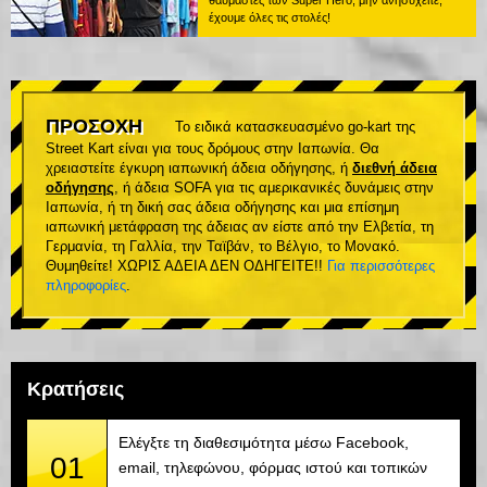
θαυμαστές των Super Hero, μην ανησυχείτε,
έχουμε όλες τις στολές!
ΠΡΟΣΟΧΗ
Το ειδικά κατασκευασμένο go-kart της
Street Kart είναι για τους δρόμους στην Ιαπωνία. Θα
χρειαστείτε έγκυρη ιαπωνική άδεια οδήγησης, ή
διεθνή άδεια
οδήγησης
, ή άδεια SOFA για τις αμερικανικές δυνάμεις στην
Ιαπωνία, ή τη δική σας άδεια οδήγησης και μια επίσημη
ιαπωνική μετάφραση της άδειας αν είστε από την Ελβετία, τη
Γερμανία, τη Γαλλία, την Ταϊβάν, το Βέλγιο, το Μονακό.
Θυμηθείτε! ΧΩΡΙΣ ΑΔΕΙΑ ΔΕΝ ΟΔΗΓΕΙΤΕ!!
Για περισσότερες
πληροφορίες
.
Κρατήσεις
Ελέγξτε τη διαθεσιμότητα μέσω Facebook,
01
email, τηλεφώνου, φόρμας ιστού και τοπικών