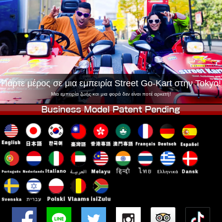
Εταιρεία
Κράτηση
Αλλαγή Καταστήματος
Τόκιο Σινάγαουα #1
Τόκιο Ακίχαμπαρα #1
Τόκιο Ακίχαμπαρα #2
Τόκιο Σιμπούγια
Τόκιο Σιμπούγια Annex
Τόκιο Κόλπος
Πάρτε μέρος σε μια εμπειρία Street Go-Kart στην Tokyo!
Τόκιο Ασακούσα
Οσάκα
Μια εμπειρία ζωής και μια φορά δεν είναι ποτέ αρκετή!
Οκινάουα