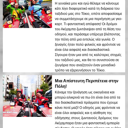
Η γυναίκα μου και εγώ θέλαμε να κάνουμε
κάτι λίγο διαφορετικό κατά τη διάρκεια του
ταξιδιού μας στο Τόκιο, οπότε αποφασίσαμε
να συμμετάσχουμε σε μια περιήγηση με γκο-
καρτ. Τι φανταστική απόφαση! Οι δρόμοι
του Ακίχαμπα ζωντάνεψαν από τη θέση του
οδηγού, και περάσαμε υπέροχα βλέποντας
την πόλη από μια εντελώς νέα γωνία. Ο
ξεναγός ήταν πολύ φιλικός και φρόντισε να
είναι όλα ασφαλή και διασκεδαστικά.
Σίγουρα ήταν μια από τις καλύτερες στιγμές
του ταξιδιού μας, και θα το συνιστούσα σε
ζευγάρια που αναζητούν έναν μοναδικό
τρόπο να εξερευνήσουν το Τόκιο.
Μια Απίστευτη Περιπέτεια στην
Πόλη!
Κάναμε την ξενάγηση ως οικογένεια και
μπορώ ειλικρινά να πω ότι είναι ένα από τα
πιο διασκεδαστικά πράγματα που έχουμε
κάνει ποτέ μαζί! Ο οδηγός μας φρόντισε να
είναι όλοι ασφαλείς και η αίσθηση της
οδήγησης στους ζωντανούς δρόμους του
Ακίχαμπαρα ήταν μια φανταστική εμπειρία