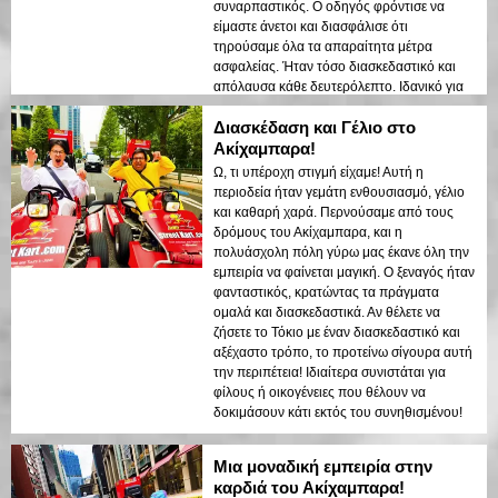
συναρπαστικός. Ο οδηγός φρόντισε να
είμαστε άνετοι και διασφάλισε ότι
τηρούσαμε όλα τα απαραίτητα μέτρα
ασφαλείας. Ήταν τόσο διασκεδαστικό και
απόλαυσα κάθε δευτερόλεπτο. Ιδανικό για
οποιονδήποτε θέλει να δοκιμάσει κάτι
Διασκέδαση και Γέλιο στο
μοναδικό στο Τόκιο!
Ακίχαμπαρα!
Ω, τι υπέροχη στιγμή είχαμε! Αυτή η
περιοδεία ήταν γεμάτη ενθουσιασμό, γέλιο
και καθαρή χαρά. Περνούσαμε από τους
δρόμους του Ακίχαμπαρα, και η
πολυάσχολη πόλη γύρω μας έκανε όλη την
εμπειρία να φαίνεται μαγική. Ο ξεναγός ήταν
φανταστικός, κρατώντας τα πράγματα
ομαλά και διασκεδαστικά. Αν θέλετε να
ζήσετε το Τόκιο με έναν διασκεδαστικό και
αξέχαστο τρόπο, το προτείνω σίγουρα αυτή
την περιπέτεια! Ιδιαίτερα συνιστάται για
φίλους ή οικογένειες που θέλουν να
δοκιμάσουν κάτι εκτός του συνηθισμένου!
Μια μοναδική εμπειρία στην
καρδιά του Ακίχαμπαρα!