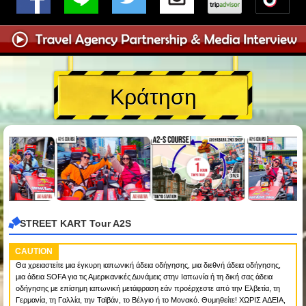
Κράτηση
STREET KART Tour A2S
CAUTION
Θα χρειαστείτε μια έγκυρη ιαπωνική άδεια οδήγησης, μια διεθνή άδεια οδήγησης,
μια άδεια SOFA για τις Αμερικανικές Δυνάμεις στην Ιαπωνία ή τη δική σας άδεια
οδήγησης με επίσημη ιαπωνική μετάφραση εάν προέρχεστε από την Ελβετία, τη
Γερμανία, τη Γαλλία, την Ταϊβάν, το Βέλγιο ή το Μονακό. Θυμηθείτε! ΧΩΡΙΣ ΑΔΕΙΑ,