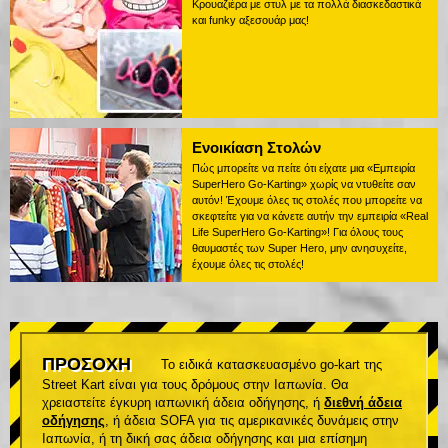
Κρουαζιέρα με στυλ με τα πολλά διασκεδαστικά
και funky αξεσουάρ μας!
Ενοικίαση Στολών
Πώς μπορείτε να πείτε ότι είχατε μια «Εμπειρία
SuperHero Go-Karting» χωρίς να ντυθείτε σαν
αυτόν! Έχουμε όλες τις στολές που μπορείτε να
σκεφτείτε για να κάνετε αυτήν την εμπειρία «Real
Life SuperHero Go-Karting»! Για όλους τους
θαυμαστές των Super Hero, μην ανησυχείτε,
έχουμε όλες τις στολές!
ΠΡΟΣΟΧΗ
Το ειδικά κατασκευασμένο go-kart της
Street Kart είναι για τους δρόμους στην Ιαπωνία. Θα
χρειαστείτε έγκυρη ιαπωνική άδεια οδήγησης, ή
διεθνή άδεια
οδήγησης
, ή άδεια SOFA για τις αμερικανικές δυνάμεις στην
Ιαπωνία, ή τη δική σας άδεια οδήγησης και μια επίσημη