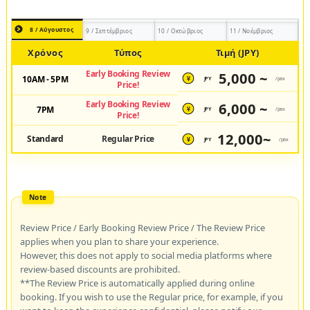
8 / Αύγουστος
9 / Σεπτέμβριος
10 / Οκτώβριος
11 / Νοέμβριος
Χρόνος
Τύπος
Τιμή (JPY)
Early Booking Review
5,000 ~
10AM - 5PM
JPY
/pax
¥
Price!
Early Booking Review
6,000 ~
7PM
JPY
/pax
¥
Price!
12,000~
Standard
Regular Price
JPY
/pax
¥
Review Price / Early Booking Review Price / The Review Price
applies when you plan to share your experience.
However, this does not apply to social media platforms where
review-based discounts are prohibited.
**The Review Price is automatically applied during online
booking. If you wish to use the Regular price, for example, if you