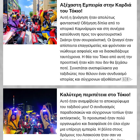
Αξέχαστη Εμπειρία στην Καρδιά
του Τόκιο!
Αυτή η ξενάγηση ήταν απολύτως
φανταστική! Οδήγηση δίπλα από το
ιστορικό Καμινάριμον και στη συνέχεια
κατεύθυνση προς τον φουτουριστικό
Σκάιτρι ήταν σουρεαλιστική. Οι ξεναγοί ήταν
απίστευτα επαγγελματίες και φρόντισαν να
νιώθουμε ασφαλείς και να διασκεδάζουμε
ταυτόχρονα. Η θέα του Τόκιο από αυτή την
προοπτική ήταν κάτι που δεν θα ξεχάσω
ποτέ. Συνιστάται ανεπιφύλακτα για
ταξιδιώτες που θέλουν έναν συνδυασμό
ιστορίας και σύγχρονων αξιοθέατων! 🇬🇧✨
Καλύτερη περιπέτεια στο Τόκιο!
Αυτό ήταν αναμφίβολα το αποκορύφωμα
του ταξιδιού μου! Ο συνδυασμός
παραδοσιακών και σύγχρονων τοπίων ήταν
εκπληκτικός. Το προσωπικό ήταν πολύ
οργανωμένο και διασφάλισε ότι όλοι είχαν
μια υπέροχη εμπειρία. Η βόλτα στους
δρόμους του Ασακούσα ήταν σαν να