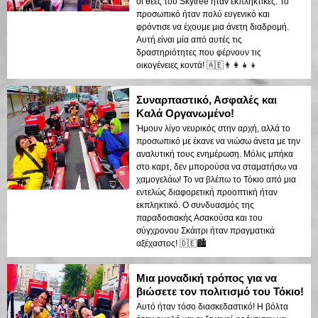
οι θέες του Skytree ήταν εκπληκτικές. Το
προσωπικό ήταν πολύ ευγενικό και
φρόντισε να έχουμε μια άνετη διαδρομή.
Αυτή είναι μία από αυτές τις
δραστηριότητες που φέρνουν τις
οικογένειες κοντά! 🇦🇪👨‍👩‍👧‍👦
Συναρπαστικό, Ασφαλές και
Καλά Οργανωμένο!
Ήμουν λίγο νευρικός στην αρχή, αλλά το
προσωπικό με έκανε να νιώσω άνετα με την
αναλυτική τους ενημέρωση. Μόλις μπήκα
στο καρτ, δεν μπορούσα να σταματήσω να
χαμογελάω! Το να βλέπω το Τόκιο από μια
εντελώς διαφορετική προοπτική ήταν
εκπληκτικό. Ο συνδυασμός της
παραδοσιακής Ασακούσα και του
σύγχρονου Σκάιτρι ήταν πραγματικά
αξέχαστος! 🇩🇪🏙️
Μια μοναδική τρόπος για να
βιώσετε τον πολιτισμό του Τόκιο!
Αυτό ήταν τόσο διασκεδαστικό! Η βόλτα