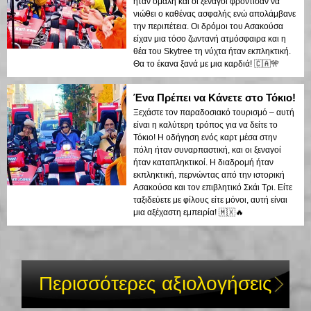
ήταν ομαλή και οι ξεναγοί φρόντισαν να
νιώθει ο καθένας ασφαλής ενώ απολάμβανε
την περιπέτεια. Οι δρόμοι του Ασακούσα
είχαν μια τόσο ζωντανή ατμόσφαιρα και η
θέα του Skytree τη νύχτα ήταν εκπληκτική.
Θα το έκανα ξανά με μια καρδιά! 🇨🇦🎌
Ένα Πρέπει να Κάνετε στο Τόκιο!
Ξεχάστε τον παραδοσιακό τουρισμό – αυτή
είναι η καλύτερη τρόπος για να δείτε το
Τόκιο! Η οδήγηση ενός καρτ μέσα στην
πόλη ήταν συναρπαστική, και οι ξεναγοί
ήταν καταπληκτικοί. Η διαδρομή ήταν
εκπληκτική, περνώντας από την ιστορική
Ασακούσα και τον επιβλητικό Σκάι Τρι. Είτε
ταξιδεύετε με φίλους είτε μόνοι, αυτή είναι
μια αξέχαστη εμπειρία! 🇲🇽🔥
Περισσότερες αξιολογήσεις