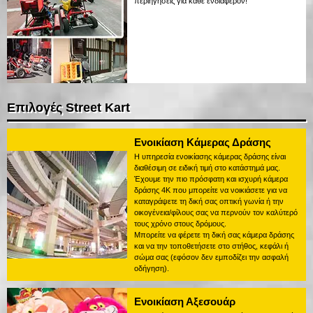
περιηγήσεις για κάθε ενδιαφέρον!
Επιλογές Street Kart
Ενοικίαση Κάμερας Δράσης
Η υπηρεσία ενοικίασης κάμερας δράσης είναι
διαθέσιμη σε ειδική τιμή στο κατάστημά μας.
Έχουμε την πιο πρόσφατη και ισχυρή κάμερα
δράσης 4K που μπορείτε να νοικιάσετε για να
καταγράψετε τη δική σας οπτική γωνία ή την
οικογένεια/φίλους σας να περνούν τον καλύτερό
τους χρόνο στους δρόμους.
Μπορείτε να φέρετε τη δική σας κάμερα δράσης
και να την τοποθετήσετε στο στήθος, κεφάλι ή
σώμα σας (εφόσον δεν εμποδίζει την ασφαλή
οδήγηση).
Ενοικίαση Αξεσουάρ