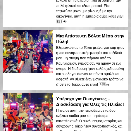
εύκολα στη διαχείριση, και οι οδηγοί ήταν
πολύ φιλικοί και εξυπηρετικοί. Είτε
ταξιδεύετε μόνοι, με φίλους ή με την
οικογένεια, αυτή η εμπειρία αξίζει κάθε γιεν!
🇪🇸🌟
Μια Απίστευτη Βόλτα Μέσα στην
Πόλη!
Εξερευνώντας το Τόκιο με ένα γκο-καρ ήταν
η πιο συναρπαστική εμπειρία του ταξιδιού
μου. Τη στιγμή που πέρασα από το
Καμινάριμον, ένιωσα σαν να ήμουν σε ένα
όνειρο. Η διαδρομή ήταν καλά σχεδιασμένη
και οι οδηγοί έκαναν τα πάντα ομαλά και
ασφαλή. Αν θέλετε έναν μοναδικό τρόπο να
ζήσετε το Τόκιο, αυτό είναι! 🇦🇺🚗
Υπέροχο για Οικογένειες –
Διασκέδαση για Όλες τις Ηλικίες!
Πήγα σε αυτή την περιοδεία με τα δύο
ενήλικα παιδιά μου και περάσαμε
καταπληκτικά! Ο συνδυασμός ιστορίας και
σύγχρονης Τόκιο ήταν συναρπαστικός, και