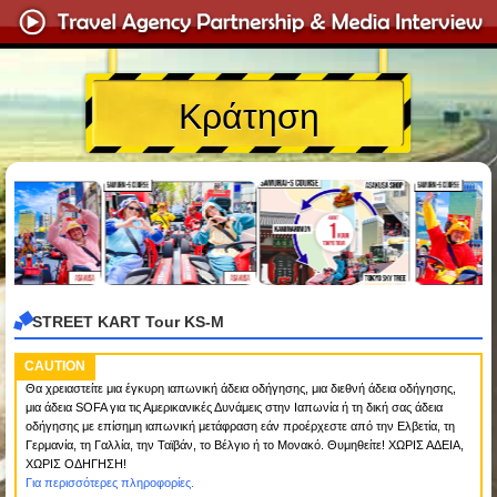
Κράτηση
STREET KART Tour KS-M
CAUTION
Θα χρειαστείτε μια έγκυρη ιαπωνική άδεια οδήγησης, μια διεθνή άδεια οδήγησης,
μια άδεια SOFA για τις Αμερικανικές Δυνάμεις στην Ιαπωνία ή τη δική σας άδεια
οδήγησης με επίσημη ιαπωνική μετάφραση εάν προέρχεστε από την Ελβετία, τη
Γερμανία, τη Γαλλία, την Ταϊβάν, το Βέλγιο ή το Μονακό. Θυμηθείτε! ΧΩΡΙΣ ΑΔΕΙΑ,
ΧΩΡΙΣ ΟΔΗΓΗΣΗ!
Για περισσότερες πληροφορίες.