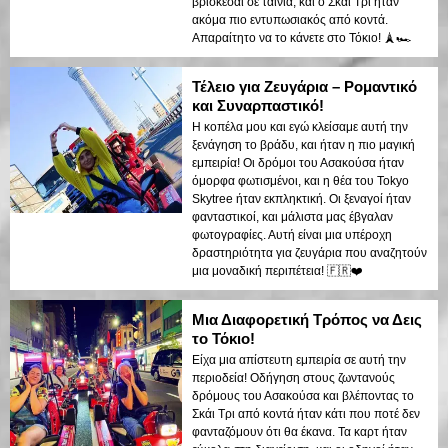
βρίσκεσαι σε ταινία, και ο Σκάι Τρι ήταν
ακόμα πιο εντυπωσιακός από κοντά.
Απαραίτητο να το κάνετε στο Τόκιο! 🗼🏎️
Τέλειο για Ζευγάρια – Ρομαντικό
και Συναρπαστικό!
Η κοπέλα μου και εγώ κλείσαμε αυτή την
ξενάγηση το βράδυ, και ήταν η πιο μαγική
εμπειρία! Οι δρόμοι του Ασακούσα ήταν
όμορφα φωτισμένοι, και η θέα του Tokyo
Skytree ήταν εκπληκτική. Οι ξεναγοί ήταν
φανταστικοί, και μάλιστα μας έβγαλαν
φωτογραφίες. Αυτή είναι μια υπέροχη
δραστηριότητα για ζευγάρια που αναζητούν
μια μοναδική περιπέτεια! 🇫🇷❤️
Μια Διαφορετική Τρόπος να Δεις
το Τόκιο!
Είχα μια απίστευτη εμπειρία σε αυτή την
περιοδεία! Οδήγηση στους ζωντανούς
δρόμους του Ασακούσα και βλέποντας το
Σκάι Τρι από κοντά ήταν κάτι που ποτέ δεν
φανταζόμουν ότι θα έκανα. Τα καρτ ήταν