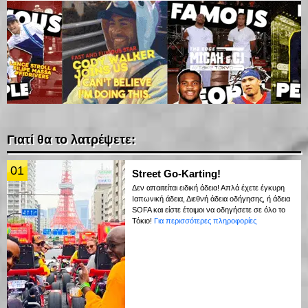
Γιατί θα το λατρέψετε:
01
Street Go-Karting!
Δεν απαιτείται ειδική άδεια! Απλά έχετε έγκυρη
Ιαπωνική άδεια, Διεθνή άδεια οδήγησης, ή άδεια
SOFA και είστε έτοιμοι να οδηγήσετε σε όλο το
Τόκιο!
Για περισσότερες πληροφορίες