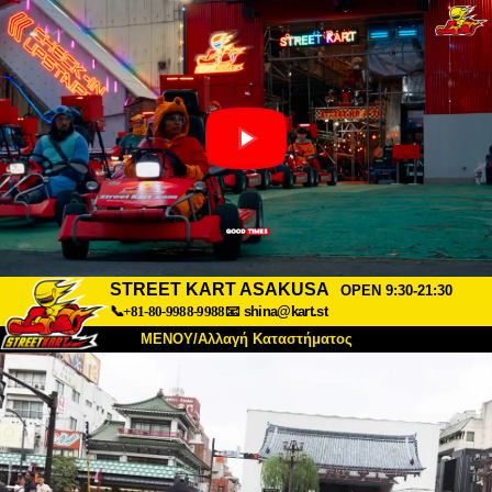
STREET KART ASAKUSA
OPEN 9:30-21:30
📞+81-80-9988-9988
📧
shina@kart.st
ΜΕΝΟΥ/Αλλαγή Καταστήματος
ΚΥΡΙΩΣ
Σχετικά
Προδιαγραφές
Τιμές
Πρόσβαση
Αναφορές
Συχνές Ερωτήσεις