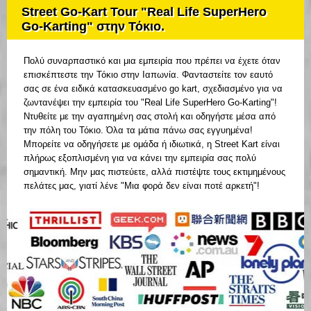
Street Go-Kart Tour "Real Life SuperHero
Go-Karting" στην Τόκιο.
Πολύ συναρπαστικό και μια εμπειρία που πρέπει να έχετε όταν
επισκέπτεστε την Τόκιο στην Ιαπωνία. Φανταστείτε τον εαυτό
σας σε ένα ειδικά κατασκευασμένο go kart, σχεδιασμένο για να
ζωντανέψει την εμπειρία του "Real Life SuperHero Go-Karting"!
Ντυθείτε με την αγαπημένη σας στολή και οδηγήστε μέσα από
την πόλη του Τόκιο. Όλα τα μάτια πάνω σας εγγυημένα!
Μπορείτε να οδηγήσετε με ομάδα ή ιδιωτικά, η Street Kart είναι
πλήρως εξοπλισμένη για να κάνει την εμπειρία σας πολύ
σημαντική. Μην μας πιστεύετε, αλλά πιστέψτε τους εκτιμημένους
πελάτες μας, γιατί λένε "Μια φορά δεν είναι ποτέ αρκετή"!