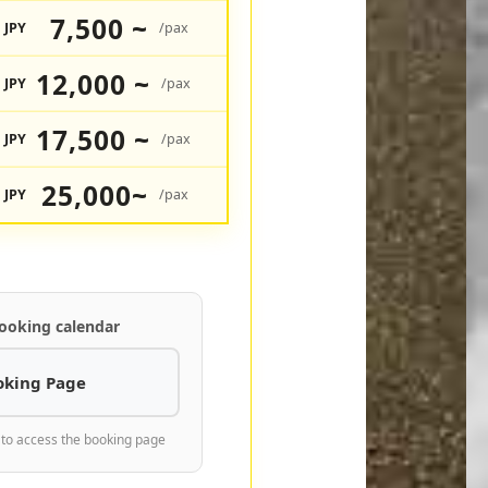
7,500 ~
JPY
/pax
12,000 ~
JPY
/pax
17,500 ~
JPY
/pax
25,000~
JPY
/pax
ooking calendar
oking Page
 to access the booking page