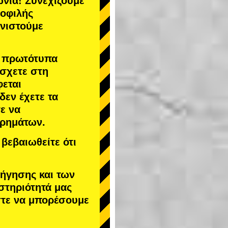
νία! Συνεχίζουμε
μοφιλής
υνιστούμε
α πρωτότυπα
άσχετε στη
φεται
 δεν έχετε τα
ε να
χρημάτων.
βεβαιωθείτε ότι
δήγησης και των
στηριότητά μας
στε να μπορέσουμε