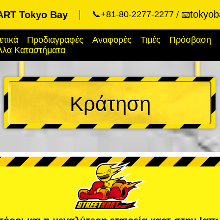
tokyob
RT Tokyo Bay
📞+81-80-2277-2277
📧
ετικά
Προδιαγραφές
Αναφορές
Τιμές
Πρόσβαση
λλα Καταστήματα
Κράτηση