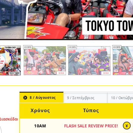
8 / Αύγουστος
9 / Σεπτέμβριος
10 / Οκτώβρ
Χρόνος
Τύπος
10AM
FLASH SALE REVIEW PRICE!
¥