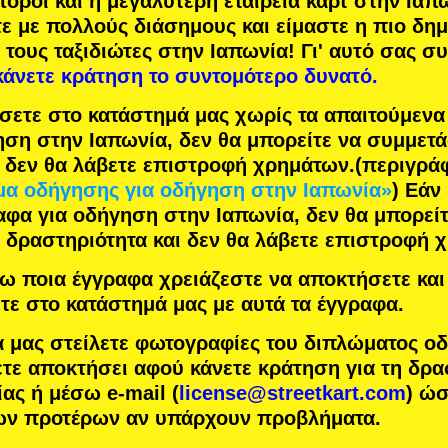
πόροι
και η
μεγαλύτερη εταιρεία καρτ
στην Ιαπω
τε με
πολλούς διάσημους
και είμαστε η
πιο δη
 τους ταξιδιώτες στην Ιαπωνία! Γι' αυτό σας σ
κάνετε κράτηση το συντομότερο δυνατό.
σετε στο κατάστημά μας χωρίς τα απαιτούμεν
ηση στην Ιαπωνία, δεν θα μπορείτε να συμμετ
ι δεν θα λάβετε επιστροφή χρημάτων.
(περιγρά
α οδήγησης για οδήγηση στην Ιαπωνία»
) Εάν
αφα για οδήγηση στην Ιαπωνία, δεν θα μπορείτ
 δραστηριότητα και δεν θα λάβετε επιστροφή 
 ποια έγγραφα χρειάζεστε να αποκτήσετε και 
τε στο κατάστημά μας με αυτά τα έγγραφα.
α μας στείλετε φωτογραφίες του διπλώματος ο
τε αποκτήσει αφού κάνετε κράτηση για τη δρα
ας ή μέσω e-mail (
license@streetkart.com
) ώ
των προτέρων αν υπάρχουν προβλήματα.