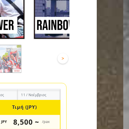
>
ιος
11 / Νοέμβριος
Τιμή (JPY)
8,500 ~
JPY
/pax