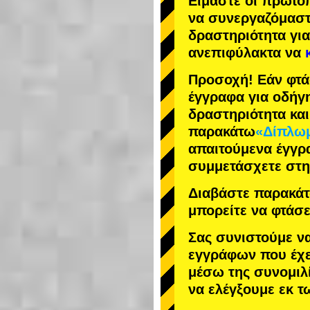
Είμαστε οι
πρωτο
να συνεργαζόμασ
δραστηριότητα
για
ανεπιφύλακτα να
Προσοχή! Εάν φτά
έγγραφα για οδήγ
δραστηριότητα κα
παρακάτω
«Δίπλωμ
απαιτούμενα έγγρ
συμμετάσχετε στη
Διαβάστε παρακάτω
μπορείτε να φτάσε
Σας συνιστούμε ν
εγγράφων που έχε
μέσω της συνομιλί
να ελέγξουμε εκ 