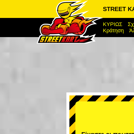
STREET KA
ΚΥΡΙΩΣ
Σχ
Κράτηση
Ά