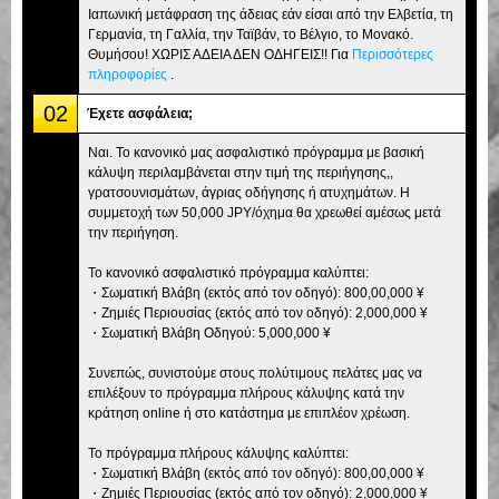
Ιαπωνική μετάφραση της άδειας εάν είσαι από την Ελβετία, τη
Γερμανία, τη Γαλλία, την Ταϊβάν, το Βέλγιο, το Μονακό.
Θυμήσου! ΧΩΡΙΣ ΑΔΕΙΑ ΔΕΝ ΟΔΗΓΕΙΣ!! Για
Περισσότερες
πληροφορίες
.
02
Έχετε ασφάλεια;
Ναι. Το κανονικό μας ασφαλιστικό πρόγραμμα με βασική
κάλυψη περιλαμβάνεται στην τιμή της περιήγησης,,
γρατσουνισμάτων, άγριας οδήγησης ή ατυχημάτων. Η
συμμετοχή των 50,000 JPY/όχημα θα χρεωθεί αμέσως μετά
την περιήγηση.
Το κανονικό ασφαλιστικό πρόγραμμα καλύπτει:
・Σωματική Βλάβη (εκτός από τον οδηγό): 800,00,000 ¥
・Ζημιές Περιουσίας (εκτός από τον οδηγό): 2,000,000 ¥
・Σωματική Βλάβη Οδηγού: 5,000,000 ¥
Συνεπώς, συνιστούμε στους πολύτιμους πελάτες μας να
επιλέξουν το πρόγραμμα πλήρους κάλυψης κατά την
κράτηση online ή στο κατάστημα με επιπλέον χρέωση.
Το πρόγραμμα πλήρους κάλυψης καλύπτει:
・Σωματική Βλάβη (εκτός από τον οδηγό): 800,00,000 ¥
・Ζημιές Περιουσίας (εκτός από τον οδηγό): 2,000,000 ¥