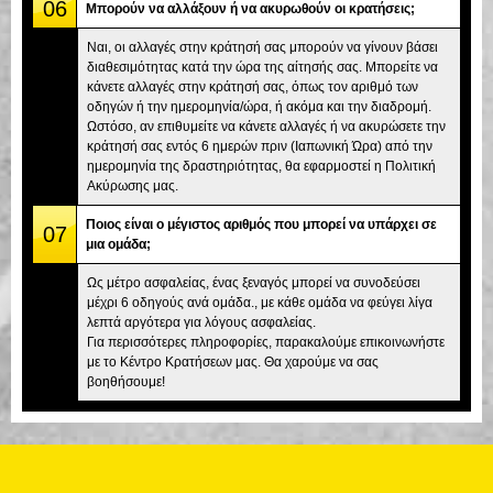
06
Μπορούν να αλλάξουν ή να ακυρωθούν οι κρατήσεις;
Ναι, οι αλλαγές στην κράτησή σας μπορούν να γίνουν βάσει
διαθεσιμότητας κατά την ώρα της αίτησής σας. Μπορείτε να
κάνετε αλλαγές στην κράτησή σας, όπως τον αριθμό των
οδηγών ή την ημερομηνία/ώρα, ή ακόμα και την διαδρομή.
Ωστόσο, αν επιθυμείτε να κάνετε αλλαγές ή να ακυρώσετε την
κράτησή σας εντός 6 ημερών πριν (Ιαπωνική Ώρα) από την
ημερομηνία της δραστηριότητας, θα εφαρμοστεί η Πολιτική
Ακύρωσης μας.
Ποιος είναι ο μέγιστος αριθμός που μπορεί να υπάρχει σε
07
μια ομάδα;
Ως μέτρο ασφαλείας, ένας ξεναγός μπορεί να συνοδεύσει
μέχρι 6 οδηγούς ανά ομάδα., με κάθε ομάδα να φεύγει λίγα
λεπτά αργότερα για λόγους ασφαλείας.
Για περισσότερες πληροφορίες, παρακαλούμε επικοινωνήστε
με το Κέντρο Κρατήσεων μας. Θα χαρούμε να σας
βοηθήσουμε!