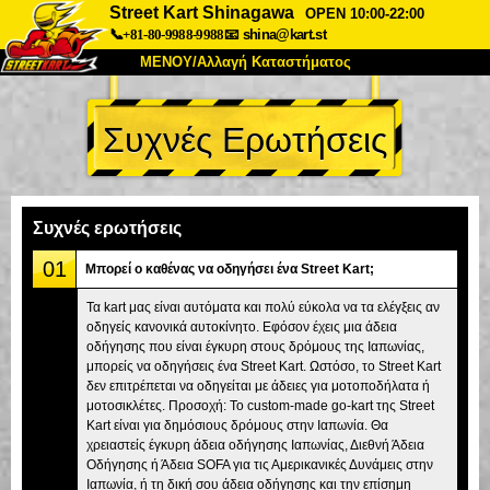
Street Kart Shinagawa
OPEN 10:00-22:00
📞+81-80-9988-9988
📧
shina@kart.st
ΜΕΝΟΥ/Αλλαγή Καταστήματος
ΚΥΡΙΩΣ
Συχνές Ερωτήσεις
Σχετικά
Προδιαγραφές
Τιμές
Πρόσβαση
Αναφορές
Συχνές Ερωτήσεις
Εταιρεία
Κράτηση
Συχνές ερωτήσεις
Αλλαγή Καταστήματος
01
Μπορεί ο καθένας να οδηγήσει ένα Street Kart;
Τόκιο Σινάγαουα #1
Τόκιο Ακίχαμπαρα #1
Τα kart μας είναι αυτόματα και πολύ εύκολα να τα ελέγξεις αν
οδηγείς κανονικά αυτοκίνητο. Εφόσον έχεις μια άδεια
Τόκιο Ακίχαμπαρα #2
Τόκιο Σιμπούγια
οδήγησης που είναι έγκυρη στους δρόμους της Ιαπωνίας,
Τόκιο Σιμπούγια Annex
Τόκιο Κόλπος
μπορείς να οδηγήσεις ένα Street Kart. Ωστόσο, το Street Kart
δεν επιτρέπεται να οδηγείται με άδειες για μοτοποδήλατα ή
Τόκιο Ασακούσα
Οσάκα
μοτοσικλέτες. Προσοχή: Το custom-made go-kart της Street
Kart είναι για δημόσιους δρόμους στην Ιαπωνία. Θα
Οκινάουα
χρειαστείς έγκυρη άδεια οδήγησης Ιαπωνίας, Διεθνή Άδεια
Οδήγησης ή Άδεια SOFA για τις Αμερικανικές Δυνάμεις στην
Ιαπωνία, ή τη δική σου άδεια οδήγησης και την επίσημη