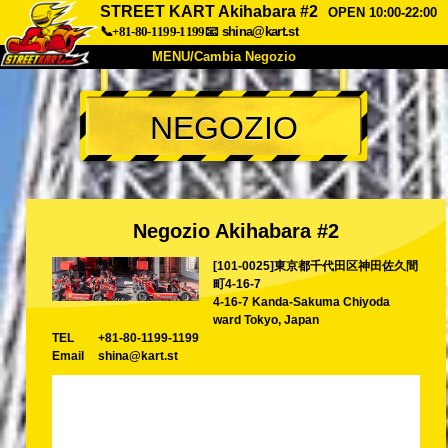
STREET KART Akihabara #2
OPEN 10:00-22:00
📞+81-80-1199-1199
📧
shina@kart.st
MENU/Cambia Negozio
INIZIO
NEGOZIO
Chi Siamo
Specifiche
Prezzo
Accesso
Recensioni
FAQ
Azienda
Prenotazioni
Negozio Akihabara #2
Cambia Negozio
[101-0025]東京都千代田区神田佐久間
Tokyo Shinagawa
Tokyo Akihabara#1
町4-16-7
Tokyo Akihabara#2
Tokyo Shibuya
4-16-7 Kanda-Sakuma Chiyoda
ward Tokyo, Japan
Tokyo Shibuya Annex
Tokyo Bay
TEL
+81-80-1199-1199
Email
shina@kart.st
Tokyo Asakusa
Osaka
Okinawa