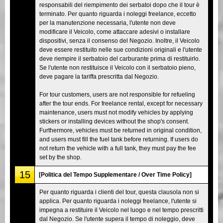
responsabili del riempimento dei serbatoi dopo che il tour è
terminato. Per quanto riguarda i noleggi freelance, eccetto
per la manutenzione necessaria, l'utente non deve
modificare il Veicolo, come attaccare adesivi o installare
dispositivi, senza il consenso del Negozio. Inoltre, il Veicolo
deve essere restituito nelle sue condizioni originali e l'utente
deve riempire il serbatoio del carburante prima di restituirlo.
Se l'utente non restituisce il Veicolo con il serbatoio pieno,
deve pagare la tariffa prescritta dal Negozio.
For tour customers, users are not responsible for refueling
after the tour ends. For freelance rental, except for necessary
maintenance, users must not modify vehicles by applying
stickers or installing devices without the shop's consent.
Furthermore, vehicles must be returned in original condition,
and users must fill the fuel tank before returning. If users do
not return the vehicle with a full tank, they must pay the fee
set by the shop.
15
[Politica del Tempo Supplementare / Over Time Policy]
Per quanto riguarda i clienti del tour, questa clausola non si
applica. Per quanto riguarda i noleggi freelance, l'utente si
impegna a restituire il Veicolo nel luogo e nel tempo prescritti
dal Negozio. Se l'utente supera il tempo di noleggio, deve