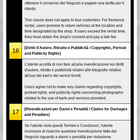
ottenere il consenso del Negozio e pagare una tariffa per il
ritardo.
This clause does not apply to tour customers. For freelance
rental, users promise to return vehicles at the location and
time designated by the shop. If users exceed the rental time,
they must obtain the shop's consent and pay a late fee.
[Diritti d'Autore, Ritratto e Pubblicità / Copyrights, Portrait
16
and Publicity Rights]
L'utente accetta di non fare alcuna rivendicazione sui diritti
d'autore, ritratto e pubblicità relativi alle fotografie relative
all'uso dei kart e dei servizi forniti.
Users agree not to make any claims regarding copyrights,
portrait rights, and publicity rights concerning photographs
related to the use of karts and services provided.
[Rivendicazioni per Danni e Penalità / Claims for Damages
17
and Penalties]
Se l'utente viola questi Termini e Condizioni, l'utente
riconosce di risarcire qualsiasi rivendicazione fatta dal
Negozio riguardo a danni o penalità per violazione.