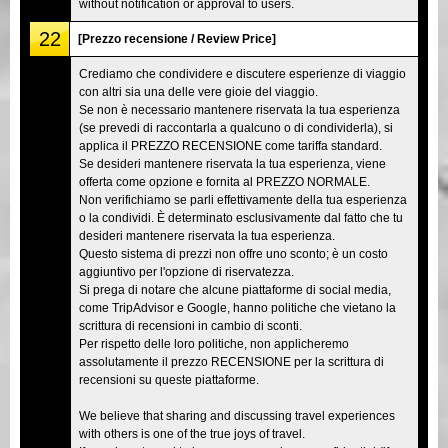
without notification or approval to users.
22
[Prezzo recensione / Review Price]
Crediamo che condividere e discutere esperienze di viaggio
con altri sia una delle vere gioie del viaggio.
Se non è necessario mantenere riservata la tua esperienza
(se prevedi di raccontarla a qualcuno o di condividerla), si
applica il PREZZO RECENSIONE come tariffa standard.
Se desideri mantenere riservata la tua esperienza, viene
offerta come opzione e fornita al PREZZO NORMALE.
Non verifichiamo se parli effettivamente della tua esperienza
o la condividi. È determinato esclusivamente dal fatto che tu
desideri mantenere riservata la tua esperienza.
Questo sistema di prezzi non offre uno sconto; è un costo
aggiuntivo per l'opzione di riservatezza.
Si prega di notare che alcune piattaforme di social media,
come TripAdvisor e Google, hanno politiche che vietano la
scrittura di recensioni in cambio di sconti.
Per rispetto delle loro politiche, non applicheremo
assolutamente il prezzo RECENSIONE per la scrittura di
recensioni su queste piattaforme.
We believe that sharing and discussing travel experiences
with others is one of the true joys of travel.