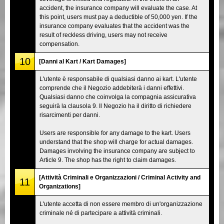
accident, the insurance company will evaluate the case. At
this point, users must pay a deductible of 50,000 yen. If the
insurance company evaluates that the accident was the
result of reckless driving, users may not receive
compensation.
10
[Danni al Kart / Kart Damages]
L'utente è responsabile di qualsiasi danno ai kart. L'utente
comprende che il Negozio addebiterà i danni effettivi.
Qualsiasi danno che coinvolga la compagnia assicurativa
seguirà la clausola 9. Il Negozio ha il diritto di richiedere
risarcimenti per danni.
Users are responsible for any damage to the kart. Users
understand that the shop will charge for actual damages.
Damages involving the insurance company are subject to
Article 9. The shop has the right to claim damages.
[Attività Criminali e Organizzazioni / Criminal Activity and
11
Organizations]
L'utente accetta di non essere membro di un'organizzazione
criminale né di partecipare a attività criminali.