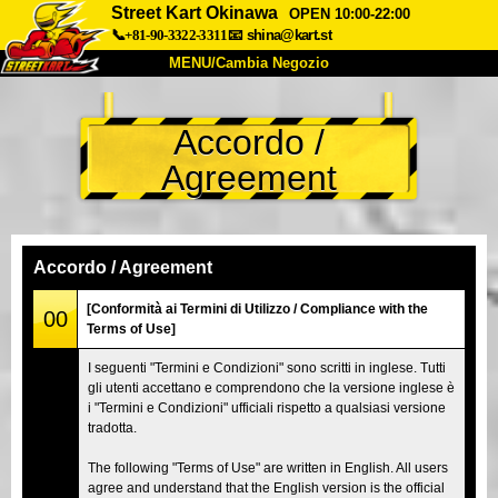
Street Kart Okinawa
OPEN 10:00-22:00
📞+81-90-3322-3311
📧
shina@kart.st
MENU/Cambia Negozio
INIZIO
Accordo /
Chi Siamo
Specifiche
Prezzo
Agreement
Accesso
Recensioni
FAQ
Azienda
Prenotazioni
Cambia Negozio
Accordo / Agreement
Tokyo Shinagawa
Tokyo Akihabara#1
[Conformità ai Termini di Utilizzo / Compliance with the
00
Terms of Use]
Tokyo Akihabara#2
Tokyo Shibuya
I seguenti "Termini e Condizioni" sono scritti in inglese. Tutti
Tokyo Shibuya Annex
Tokyo Bay
gli utenti accettano e comprendono che la versione inglese è
i "Termini e Condizioni" ufficiali rispetto a qualsiasi versione
Tokyo Asakusa
Osaka
tradotta.
Okinawa
The following "Terms of Use" are written in English. All users
agree and understand that the English version is the official