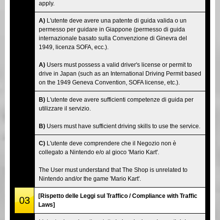
apply.
A)
L'utente deve avere una patente di guida valida o un
permesso per guidare in Giappone (permesso di guida
internazionale basato sulla Convenzione di Ginevra del
1949, licenza SOFA, ecc.).
A)
Users must possess a valid driver's license or permit to
drive in Japan (such as an International Driving Permit based
on the 1949 Geneva Convention, SOFA license, etc.).
B)
L'utente deve avere sufficienti competenze di guida per
utilizzare il servizio.
B)
Users must have sufficient driving skills to use the service.
C)
L'utente deve comprendere che il Negozio non è
collegato a Nintendo e/o al gioco 'Mario Kart'.
The User must understand that The Shop is unrelated to
Nintendo and/or the game 'Mario Kart'.
[Rispetto delle Leggi sul Traffico / Compliance with Traffic
03
Laws]