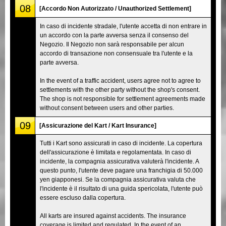
08
[Accordo Non Autorizzato / Unauthorized Settlement]
In caso di incidente stradale, l'utente accetta di non entrare in
un accordo con la parte avversa senza il consenso del
Negozio. Il Negozio non sarà responsabile per alcun
accordo di transazione non consensuale tra l'utente e la
parte avversa.
In the event of a traffic accident, users agree not to agree to
settlements with the other party without the shop's consent.
The shop is not responsible for settlement agreements made
without consent between users and other parties.
09
[Assicurazione del Kart / Kart Insurance]
Tutti i Kart sono assicurati in caso di incidente. La copertura
dell'assicurazione è limitata e regolamentata. In caso di
incidente, la compagnia assicurativa valuterà l'incidente. A
questo punto, l'utente deve pagare una franchigia di 50.000
yen giapponesi. Se la compagnia assicurativa valuta che
l'incidente è il risultato di una guida spericolata, l'utente può
essere escluso dalla copertura.
All karts are insured against accidents. The insurance
coverage is limited and regulated. In the event of an