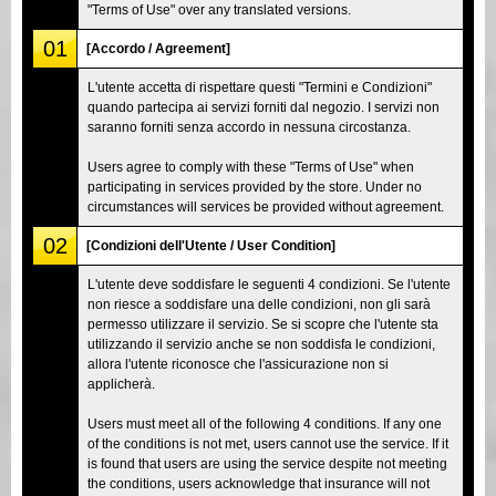
"Terms of Use" over any translated versions.
01
[Accordo / Agreement]
L'utente accetta di rispettare questi "Termini e Condizioni"
quando partecipa ai servizi forniti dal negozio. I servizi non
saranno forniti senza accordo in nessuna circostanza.
Users agree to comply with these "Terms of Use" when
participating in services provided by the store. Under no
circumstances will services be provided without agreement.
02
[Condizioni dell'Utente / User Condition]
L'utente deve soddisfare le seguenti 4 condizioni. Se l'utente
non riesce a soddisfare una delle condizioni, non gli sarà
permesso utilizzare il servizio. Se si scopre che l'utente sta
utilizzando il servizio anche se non soddisfa le condizioni,
allora l'utente riconosce che l'assicurazione non si
applicherà.
Users must meet all of the following 4 conditions. If any one
of the conditions is not met, users cannot use the service. If it
is found that users are using the service despite not meeting
the conditions, users acknowledge that insurance will not