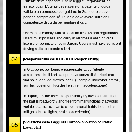
L'utente deve rispettare tutte le leggi e i regolamenti del
traffico locali. L'utente deve avere una patente di guida
valida o un permesso per guidare in Giappone e deve
portarla sempre con sé. L'utente deve avere sufficienti
competenze di guida per guidare il kart.
Users must comply with all local traffic laws and regulations.
Users must possess and carry at all times a valid driver's
license or permit to drive in Japan. Users must have sufficient
driving skills to operate a kart.
04
[Responsabilità del Kart / Kart Responsibility]
In Giappone, per legge è responsabilità dell'utente
assicurarsi che il kart sia operativo senza disfunzioni che
violino le leggi del traffico locali. (Esempio: indicatori laterali,
fari, luci posteriori, luci dei freni, freni, accelerazione)
In Japan, it is the user's responsibility by law to ensure that
the kart is roadworthy and free from malfunctions that would
violate local traffic laws (e.g., side signal lights, headlights,
taillights, brake lights, brakes, accelerator).
[Violazione delle Leggi sul Traffico / Violation of Traffic
05
Laws, etc.]