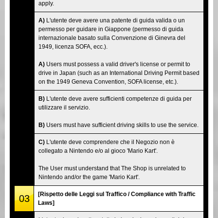
apply.
A)
L'utente deve avere una patente di guida valida o un
permesso per guidare in Giappone (permesso di guida
internazionale basato sulla Convenzione di Ginevra del
1949, licenza SOFA, ecc.).
A)
Users must possess a valid driver's license or permit to
drive in Japan (such as an International Driving Permit based
on the 1949 Geneva Convention, SOFA license, etc.).
B)
L'utente deve avere sufficienti competenze di guida per
utilizzare il servizio.
B)
Users must have sufficient driving skills to use the service.
C)
L'utente deve comprendere che il Negozio non è
collegato a Nintendo e/o al gioco 'Mario Kart'.
The User must understand that The Shop is unrelated to
Nintendo and/or the game 'Mario Kart'.
[Rispetto delle Leggi sul Traffico / Compliance with Traffic
03
Laws]