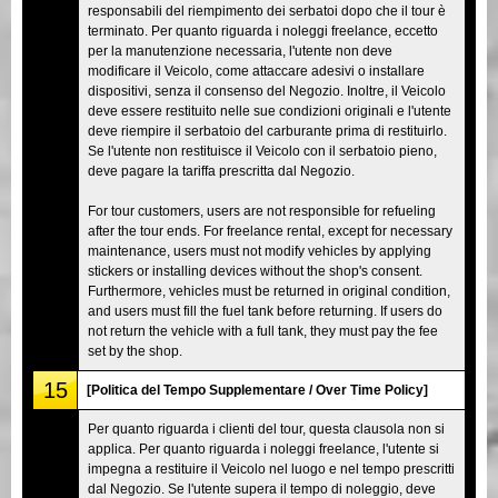
responsabili del riempimento dei serbatoi dopo che il tour è
terminato. Per quanto riguarda i noleggi freelance, eccetto
per la manutenzione necessaria, l'utente non deve
modificare il Veicolo, come attaccare adesivi o installare
dispositivi, senza il consenso del Negozio. Inoltre, il Veicolo
deve essere restituito nelle sue condizioni originali e l'utente
deve riempire il serbatoio del carburante prima di restituirlo.
Se l'utente non restituisce il Veicolo con il serbatoio pieno,
deve pagare la tariffa prescritta dal Negozio.
For tour customers, users are not responsible for refueling
after the tour ends. For freelance rental, except for necessary
maintenance, users must not modify vehicles by applying
stickers or installing devices without the shop's consent.
Furthermore, vehicles must be returned in original condition,
and users must fill the fuel tank before returning. If users do
not return the vehicle with a full tank, they must pay the fee
set by the shop.
15
[Politica del Tempo Supplementare / Over Time Policy]
Per quanto riguarda i clienti del tour, questa clausola non si
applica. Per quanto riguarda i noleggi freelance, l'utente si
impegna a restituire il Veicolo nel luogo e nel tempo prescritti
dal Negozio. Se l'utente supera il tempo di noleggio, deve