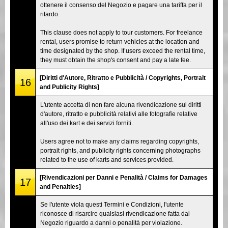
ottenere il consenso del Negozio e pagare una tariffa per il
ritardo.
This clause does not apply to tour customers. For freelance
rental, users promise to return vehicles at the location and
time designated by the shop. If users exceed the rental time,
they must obtain the shop's consent and pay a late fee.
[Diritti d'Autore, Ritratto e Pubblicità / Copyrights, Portrait
16
and Publicity Rights]
L'utente accetta di non fare alcuna rivendicazione sui diritti
d'autore, ritratto e pubblicità relativi alle fotografie relative
all'uso dei kart e dei servizi forniti.
Users agree not to make any claims regarding copyrights,
portrait rights, and publicity rights concerning photographs
related to the use of karts and services provided.
[Rivendicazioni per Danni e Penalità / Claims for Damages
17
and Penalties]
Se l'utente viola questi Termini e Condizioni, l'utente
riconosce di risarcire qualsiasi rivendicazione fatta dal
Negozio riguardo a danni o penalità per violazione.