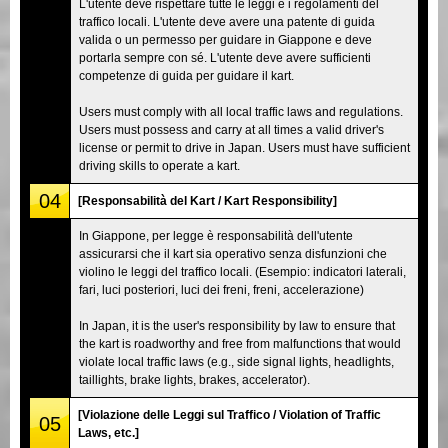
L'utente deve rispettare tutte le leggi e i regolamenti del
traffico locali. L'utente deve avere una patente di guida
valida o un permesso per guidare in Giappone e deve
portarla sempre con sé. L'utente deve avere sufficienti
competenze di guida per guidare il kart.
Users must comply with all local traffic laws and regulations.
Users must possess and carry at all times a valid driver's
license or permit to drive in Japan. Users must have sufficient
driving skills to operate a kart.
04
[Responsabilità del Kart / Kart Responsibility]
In Giappone, per legge è responsabilità dell'utente
assicurarsi che il kart sia operativo senza disfunzioni che
violino le leggi del traffico locali. (Esempio: indicatori laterali,
fari, luci posteriori, luci dei freni, freni, accelerazione)
In Japan, it is the user's responsibility by law to ensure that
the kart is roadworthy and free from malfunctions that would
violate local traffic laws (e.g., side signal lights, headlights,
taillights, brake lights, brakes, accelerator).
[Violazione delle Leggi sul Traffico / Violation of Traffic
05
Laws, etc.]