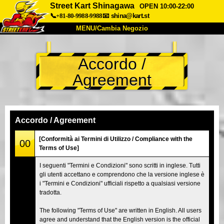
Street Kart Shinagawa
OPEN 10:00-22:00
📞+81-80-9988-9988
📧
shina@kart.st
MENU/Cambia Negozio
INIZIO
Accordo /
Chi Siamo
Specifiche
Prezzo
Agreement
Accesso
Recensioni
FAQ
Azienda
Prenotazioni
Cambia Negozio
Accordo / Agreement
Tokyo Shinagawa
Tokyo Akihabara#1
[Conformità ai Termini di Utilizzo / Compliance with the
00
Terms of Use]
Tokyo Akihabara#2
Tokyo Shibuya
I seguenti "Termini e Condizioni" sono scritti in inglese. Tutti
Tokyo Shibuya Annex
Tokyo Bay
gli utenti accettano e comprendono che la versione inglese è
i "Termini e Condizioni" ufficiali rispetto a qualsiasi versione
Tokyo Asakusa
Osaka
tradotta.
Okinawa
The following "Terms of Use" are written in English. All users
agree and understand that the English version is the official