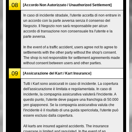
08
[Accordo Non Autorizzato / Unauthorized Settlement]
In caso di incidente stradale, l'utente accetta di non entrare in
un accordo con la parte avversa senza il consenso del
Negozio. Il Negozio non sarà responsabile per alcun
accordo di transazione non consensuale tra l'utente e la
parte avversa.
In the event of a traffic accident, users agree not to agree to
settlements with the other party without the shop's consent.
The shop is not responsible for settlement agreements made
without consent between users and other parties.
09
[Assicurazione del Kart / Kart Insurance]
Tutti i Kart sono assicurati in caso di incidente. La copertura
dell'assicurazione è limitata e regolamentata. In caso di
incidente, la compagnia assicurativa valuterà l'incidente. A
questo punto, l'utente deve pagare una franchigia di 50.000
yen giapponesi. Se la compagnia assicurativa valuta che
l'incidente è il risultato di una guida spericolata, l'utente può
essere escluso dalla copertura.
All karts are insured against accidents. The insurance
coverage is limited and regulated. In the event of an