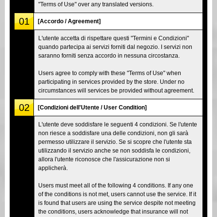
"Terms of Use" over any translated versions.
01
[Accordo / Agreement]
L'utente accetta di rispettare questi "Termini e Condizioni"
quando partecipa ai servizi forniti dal negozio. I servizi non
saranno forniti senza accordo in nessuna circostanza.
Users agree to comply with these "Terms of Use" when
participating in services provided by the store. Under no
circumstances will services be provided without agreement.
02
[Condizioni dell'Utente / User Condition]
L'utente deve soddisfare le seguenti 4 condizioni. Se l'utente
non riesce a soddisfare una delle condizioni, non gli sarà
permesso utilizzare il servizio. Se si scopre che l'utente sta
utilizzando il servizio anche se non soddisfa le condizioni,
allora l'utente riconosce che l'assicurazione non si
applicherà.
Users must meet all of the following 4 conditions. If any one
of the conditions is not met, users cannot use the service. If it
is found that users are using the service despite not meeting
the conditions, users acknowledge that insurance will not