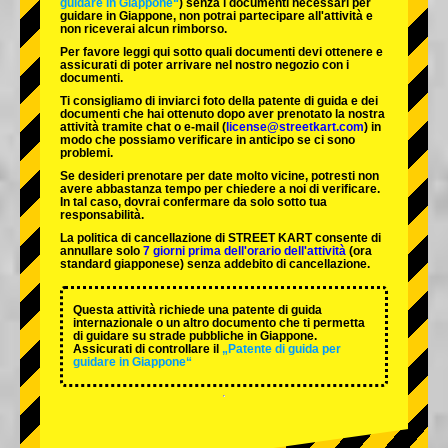
guidare in Giappone“
) senza i documenti necessari per
guidare in Giappone, non potrai partecipare all'attività e
non riceverai alcun rimborso.
Per favore leggi qui sotto quali documenti devi ottenere e
assicurati di poter arrivare nel nostro negozio con i
documenti.
Ti consigliamo di inviarci foto della patente di guida e dei
documenti che hai ottenuto dopo aver prenotato la nostra
attività tramite chat o e-mail (
license@streetkart.com
) in
modo che possiamo verificare in anticipo se ci sono
problemi.
Se desideri prenotare per date molto vicine, potresti non
avere abbastanza tempo per chiedere a noi di verificare.
In tal caso, dovrai confermare da solo sotto tua
responsabilità.
La politica di cancellazione di STREET KART consente di
annullare solo
7 giorni prima dell'orario dell'attività
(ora
standard giapponese) senza addebito di cancellazione.
Questa attività richiede una patente di guida
internazionale o un altro documento che ti permetta
di guidare su strade pubbliche in Giappone.
Assicurati di controllare il
„Patente di guida per
guidare in Giappone“