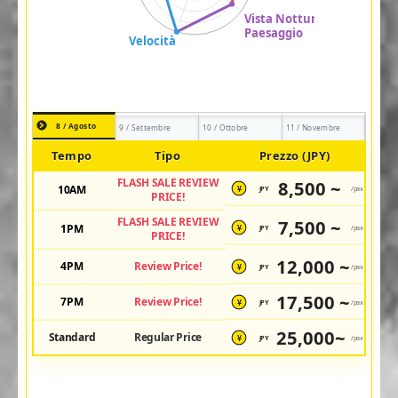
8 / Agosto
9 / Settembre
10 / Ottobre
11 / Novembre
Tempo
Tipo
Prezzo (JPY)
FLASH SALE REVIEW
8,500 ~
10AM
JPY
/pax
¥
PRICE!
FLASH SALE REVIEW
7,500 ~
1PM
JPY
/pax
¥
PRICE!
12,000 ~
4PM
Review Price!
JPY
/pax
¥
17,500 ~
7PM
Review Price!
JPY
/pax
¥
25,000~
Standard
Regular Price
JPY
/pax
¥