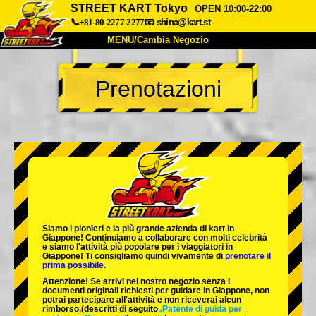
STREET KART Tokyo
OPEN 10:00-22:00
📞+81-80-2277-2277
📧
shina@kart.st
MENU/Cambia Negozio
INIZIO
Prenotazioni
Chi Siamo
Specifiche
Prezzo
Accesso
Recensioni
FAQ
Azienda
Prenotazioni
Cambia Negozio
Tokyo Shinagawa
Tokyo Akihabara#1
Tokyo Akihabara#2
Tokyo Shibuya
Siamo i
pionieri
e la
più grande azienda di kart
in
Tokyo Shibuya Annex
Tokyo Bay
Giappone! Continuiamo a collaborare con
molti celebrità
e siamo l'
attività più popolare
per i viaggiatori in
Giappone! Ti consigliamo quindi vivamente di
prenotare il
Tokyo Asakusa
Osaka
prima possibile.
Attenzione! Se arrivi nel nostro negozio senza i
Okinawa
documenti originali richiesti per guidare in Giappone, non
potrai partecipare all'attività e non riceverai alcun
rimborso.
(descritti di seguito
„Patente di guida per