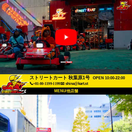
ストリートカート 秋葉原1号
OPEN 10:00-22:00
📞+81-80-1199-1199
📧
shina@kart.st
MENU/他店舗
トップ
概要
車両
価格
アクセス
評価
FAQ