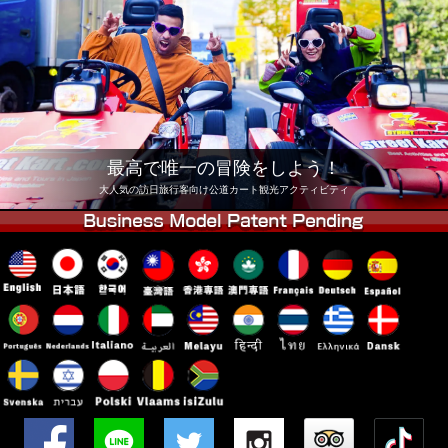
会社
予約
他店舗
東京 品川
東京 秋葉原 #1
東京 秋葉原 #2
東京 渋谷
東京 渋谷アネックス
東京ベイ
最高で唯一の冒険をしよう！
東京 浅草
大阪
大人気の訪日旅行客向け公道カート観光アクティビティ
沖縄