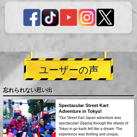
ユーザーの声
忘れられない思い出
Spectacular Street Kart
Adventure in Tokyo!
"Our Street Kart Japan adventure was
spectacular! Zipping through the streets of
Tokyo in go-karts felt like a dream. The
experience was thrilling and unique,