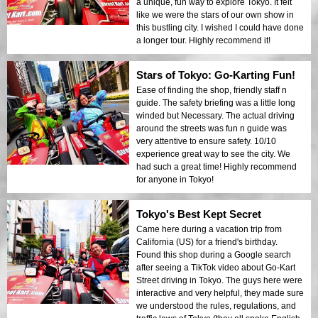
a unique, fun way to explore Tokyo. It felt
like we were the stars of our own show in
this bustling city. I wished I could have done
a longer tour. Highly recommend it!
Stars of Tokyo: Go-Karting Fun!
Ease of finding the shop, friendly staff n
guide. The safety briefing was a little long
winded but Necessary. The actual driving
around the streets was fun n guide was
very attentive to ensure safety. 10/10
experience great way to see the city. We
had such a great time! Highly recommend
for anyone in Tokyo!
Tokyo's Best Kept Secret
Came here during a vacation trip from
California (US) for a friend's birthday.
Found this shop during a Google search
after seeing a TikTok video about Go-Kart
Street driving in Tokyo. The guys here were
interactive and very helpful, they made sure
we understood the rules, regulations, and