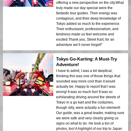
offering a new perspective on the city.What
truly made our day special were the
fantastic tour guides. Their energy was
contagious, and their deep knowledge of
Tokyo added so much to the experience.
Their enthusiasm, professionalism, and
kindness made us feel welcome and
excited.Thank you, Street Kart, for an
adventure we’ll never forget!"
Tokyo Go-Karting: A Must-Try
Adventure!
I have to admit, I was a bit skeptical,
thinking this was one of those things that
sounded way more cool than it would
actually be. Happy to report that I was
wrong! It was so much fun! It was so
exhilarating driving around the streets of
Tokyo in a go kart and the costumes,
though silly, were actually a fun element!
Our guide, was a great leader, making sure
we were safe and very clearly giving us
signs on what to do. He took a ton of
photos, too! A highlight of our trip to Japan