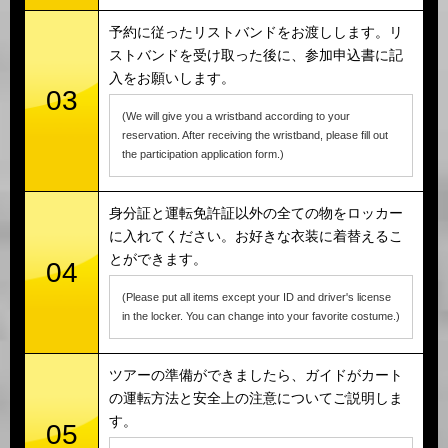
予約に従ったリストバンドをお渡しします。リ
ストバンドを受け取った後に、参加申込書に記
入をお願いします。
03
(We will give you a wristband according to your
reservation. After receiving the wristband, please fill out
the participation application form.)
身分証と運転免許証以外の全ての物をロッカー
に入れてください。お好きな衣装に着替えるこ
とができます。
04
(Please put all items except your ID and driver's license
in the locker. You can change into your favorite costume.)
ツアーの準備ができましたら、ガイドがカート
の運転方法と安全上の注意についてご説明しま
す。
05