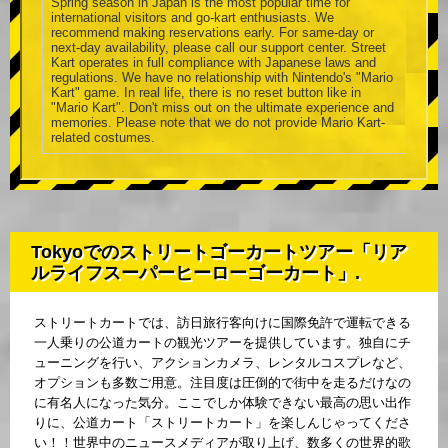
Spring season in Japan is the most popular time for
international visitors and go-kart enthusiasts. We
recommend making reservations early. For same-day or
next-day availability, please call our support center. Street
Kart operates in full compliance with Japanese laws and
regulations. We have no relationship with Nintendo's "Mario
Kart" game. In real life, there is no reset button like in
"Mario Kart". Don't miss out on the ultimate experience and
memories. Please note that we do not provide Mario Kart-
related costumes.
Tokyoでのストリートゴーカートツアー「リア
ルライフスーパーヒーローゴーカート」.
ストリートカートでは、訪日旅行客向けに国際免許で運転できる
一人乗りの公道カートの観光ツアーを提供しています。独自にチ
ューニングを行い、アクションカメラ、レンタルコスプレなど、
オプションも多数ご用意。注目度は圧倒的で街中を走るだけなの
に有名人になった気分。ここでしか体験できない最高の思い出作
りに、公道カート「ストリートカート」を楽しんじゃってくださ
い！！世界中のニュースメディアが取り上げ、数多くの世界的歌