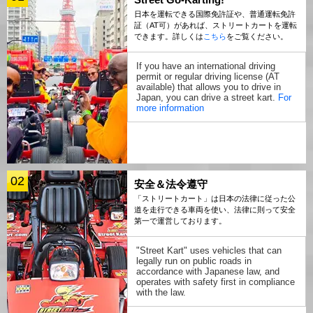
日本を運転できる国際免許証や、普通運転免許
証（AT可）があれば、ストリートカートを運転
できます。詳しくは
こちら
をご覧ください。
If you have an international driving
permit or regular driving license (AT
available) that allows you to drive in
Japan, you can drive a street kart.
For
more information
02
安全＆法令遵守
「ストリートカート」は日本の法律に従った公
道を走行できる車両を使い、法律に則って安全
第一で運営しております。
"Street Kart" uses vehicles that can
legally run on public roads in
accordance with Japanese law, and
operates with safety first in compliance
with the law.