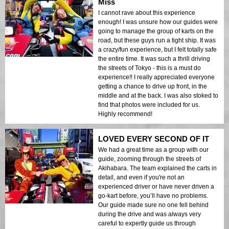
Miss
I cannot rave about this experience
enough! I was unsure how our guides were
going to manage the group of karts on the
road, but these guys run a tight ship. It was
a crazy/fun experience, but I felt totally safe
the entire time. It was such a thrill driving
the streets of Tokyo - this is a must do
experience!! I really appreciated everyone
getting a chance to drive up front, in the
middle and at the back. I was also stoked to
find that photos were included for us.
Highly recommend!
LOVED EVERY SECOND OF IT
We had a great time as a group with our
guide, zooming through the streets of
Akihabara. The team explained the carts in
detail, and even if you're not an
experienced driver or have never driven a
go-kart before, you’ll have no problems.
Our guide made sure no one fell behind
during the drive and was always very
careful to expertly guide us through