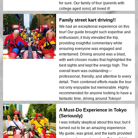
for sure. Our family of four (parents with
college aged sons) all loved it!
Family street kart driving!!
We had an exceptional experience on this
tour! Our guide brought such expertise and
enthusiasm, it truly elevated the trip,
providing insightful commentary while
ensuring everyone was engaged and
entertained. Driving around was a blast,
with well-chosen routes that highlighted the
best sights and kept the energy high. The
overall team was outstanding—
professional, friendly, and attentive to every
detail. Their combined efforts made the tour
not only enjoyable but memorable. Highly
recommended for anyone looking to have a
fantastic time, driving around Tokoyo!
A Must-Do Experience in Tokyo
(Seriously)
I was initially skeptical about this tour, but it
turned out to be an amazing experience.
My guide, was great, and the karts provided