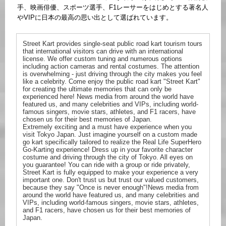
手、映画俳優、スポーツ選手、F1レーサーをはじめとする著名人
やVIPに日本の最高の思い出として選ばれています。
Street Kart provides single-seat public road kart tourism tours
that international visitors can drive with an international
license. We offer custom tuning and numerous options
including action cameras and rental costumes. The attention
is overwhelming - just driving through the city makes you feel
like a celebrity. Come enjoy the public road kart "Street Kart"
for creating the ultimate memories that can only be
experienced here! News media from around the world have
featured us, and many celebrities and VIPs, including world-
famous singers, movie stars, athletes, and F1 racers, have
chosen us for their best memories of Japan.
Extremely exciting and a must have experience when you
visit Tokyo Japan. Just imagine yourself on a custom made
go kart specifically tailored to realize the Real Life SuperHero
Go-Karting experience! Dress up in your favorite character
costume and driving through the city of Tokyo. All eyes on
you guarantee! You can ride with a group or ride privately,
Street Kart is fully equipped to make your experience a very
important one. Don't trust us but trust our valued customers,
because they say "Once is never enough"!News media from
around the world have featured us, and many celebrities and
VIPs, including world-famous singers, movie stars, athletes,
and F1 racers, have chosen us for their best memories of
Japan.