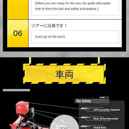
(When you are ready for the tour, the guide will explain
how to drive the kart and safety precautions.)
ツアーに出発です！
06
(Let's go on the tour!)
車両