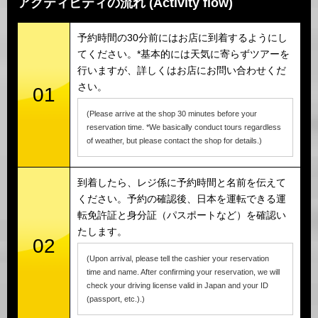
アクティビティの流れ (Activity flow)
予約時間の30分前にはお店に到着するようにし
てください。*基本的には天気に寄らずツアーを
行いますが、詳しくはお店にお問い合わせくだ
さい。
01
(Please arrive at the shop 30 minutes before your
reservation time. *We basically conduct tours regardless
of weather, but please contact the shop for details.)
到着したら、レジ係に予約時間と名前を伝えて
ください。予約の確認後、日本を運転できる運
転免許証と身分証（パスポートなど）を確認い
たします。
02
(Upon arrival, please tell the cashier your reservation
time and name. After confirming your reservation, we will
check your driving license valid in Japan and your ID
(passport, etc.).)