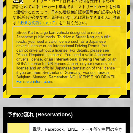
注意
ストリートカートは日本の公道を走行するために
設計されているゴーカート車両です。ストリートカートを公道
で運転するためには、日本の運転免許証や国際免許証等の有効
な免許証が必要です。免許証がなければ運転できません。詳細
は
「必要な免許について」
をご覧ください。
Street Kart is a go-kart vehicle designed to run on
Japanese public roads. To drive a Street Kart on public
roads, you need a valid license such as a Japanese
driver's license or an International Driving Permit. You
cannot drive without a license. For details, please see
"About Required Licenses". You need a valid Japanese
driver's license, or
an International Driving Permit
, or an
SOFA License for US Forces Japan, or your own driver's
license and an official Japanese translation of the license
if you are from Switzerland, Germany, France, Taiwan,
Belgium, Monaco. Remember! NO LICENSE NO DRIVE!!
For more information
.
予約の流れ (Reservations)
電話、Facebook、LINE、メール等で車両の空き