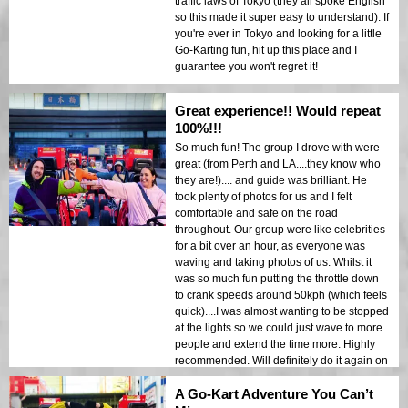
traffic laws of Tokyo (they all spoke English
so this made it super easy to understand). If
you're ever in Tokyo and looking for a little
Go-Karting fun, hit up this place and I
guarantee you won't regret it!
Great experience!! Would repeat
100%!!!
So much fun! The group I drove with were
great (from Perth and LA....they know who
they are!).... and guide was brilliant. He
took plenty of photos for us and I felt
comfortable and safe on the road
throughout. Our group were like celebrities
for a bit over an hour, as everyone was
waving and taking photos of us. Whilst it
was so much fun putting the throttle down
to crank speeds around 50kph (which feels
quick)....I was almost wanting to be stopped
at the lights so we could just wave to more
people and extend the time more. Highly
recommended. Will definitely do it again on
my next visit to Tokyo.
A Go-Kart Adventure You Can’t