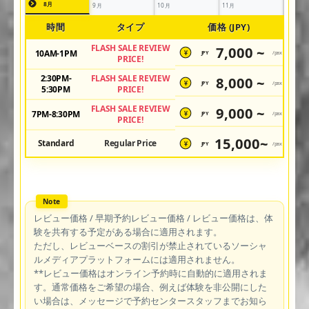
8月
9月
10月
11月
時間
タイプ
価格 (JPY)
FLASH SALE REVIEW
7,000 ~
10AM-1PM
JPY
/pax
¥
PRICE!
2:30PM-
FLASH SALE REVIEW
8,000 ~
JPY
/pax
¥
5:30PM
PRICE!
FLASH SALE REVIEW
9,000 ~
7PM-8:30PM
JPY
/pax
¥
PRICE!
15,000~
Standard
Regular Price
JPY
/pax
¥
レビュー価格 / 早期予約レビュー価格 / レビュー価格は、体
験を共有する予定がある場合に適用されます。
ただし、レビューベースの割引が禁止されているソーシャ
ルメディアプラットフォームには適用されません。
**レビュー価格はオンライン予約時に自動的に適用されま
す。通常価格をご希望の場合、例えば体験を非公開にした
い場合は、メッセージで予約センタースタッフまでお知ら