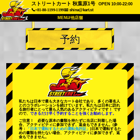
ストリートカート 秋葉原1号
OPEN 10:00-22:00
📞+81-80-1199-1199
📧
shina@kart.st
MENU/他店舗
トップ
予約
概要
車両
価格
アクセス
評価
FAQ
会社
予約
他店舗
東京 品川
東京 秋葉原 #1
東京 秋葉原 #2
東京 渋谷
私たちは日本で最も大きなカート会社であり、
多くの著名人
東京 渋谷アネックス
東京ベイ
とのコラボレーションを続けています。私たちは日本に訪れ
る旅行者にとって
最も人気のあるアクティビティ
です！ です
ので、
できるだけ早く予約することを強くお勧めします。
東京 浅草
大阪
ご注意！ 必要な原本の書類を持たずに当店に到着した場
合、アクティビティに参加できず、返金もできません。
(参
沖縄
考：
「日本で運転するための運転免許証」
)日本で運転するた
めの書類を持たない場合、アクティビティに参加できず、返
金もできません。