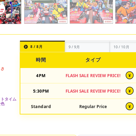
8 / 8月
9 / 9月
10 / 10月
時間
タイプ
4PM
FLASH SALE REVIEW PRICE!
¥
5:30PM
FLASH SALE REVIEW PRICE!
¥
Standard
Regular Price
¥