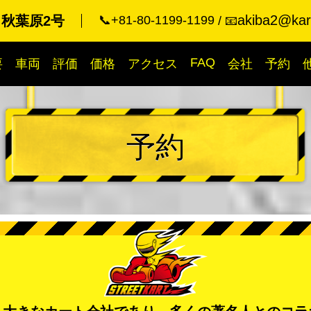
akiba2@kart
 秋葉原2号
📞+81-80-1199-1199
📧
FAQ
要
車両
評価
価格
アクセス
会社
予約
予約