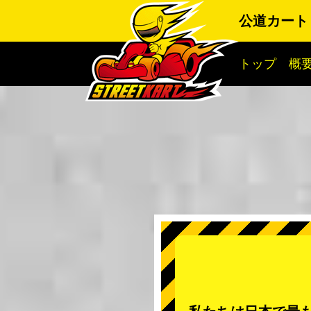
公道カート
トップ
概