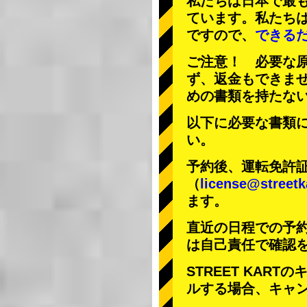
私たちは日本で最
ています。私たち
ですので、
できる
ご注意！ 必要な
ず、返金もできま
めの書類を持たな
以下に必要な書類
い。
予約後、運転免許
（
license@streetk
ます。
直近の日程での予
は自己責任で確認
STREET KAR
ルする場合、キャ