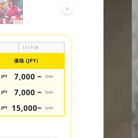
>
11 / 11月
価格 (JPY)
7,000 ~
JPY
/pax
7,000 ~
JPY
/pax
15,000~
JPY
/pax