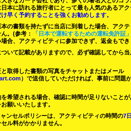
も大きなカート会社であり、
多くの著名人
とのコラ
は日本に訪れる旅行者にとって
最も人気のあるアク
だけ早く予約することを強くお勧めします。
原本の書類を持たずに当店に到着した場合、アクテ
せん。
(参考：
「日本で運転するための運転免許証
い場合、アクティビティに参加できず、返金もでき
について記載がありますので、必ず確認してから当
証と取得した書類の写真をチャットまたはメール
art.com
）で送信していただければ、事前に問題
約を希望される場合、確認に時間が足りないことが
をお願いいたします。
Tのキャンセルポリシーは、アクティビティの時間の
7
ンセル料がかかりません。