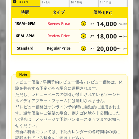
8 / 8月
9 / 9月
10 / 10月
11 / 11月
時間
タイプ
価格 (JPY)
14,000 ~
10AM - 6PM
Review Price
JPY
/pax
¥
18,000 ~
6PM - 8PM
Review Price
JPY
/pax
¥
20,000~
Standard
Regular Price
JPY
/pax
¥
レビュー価格 / 早期予約レビュー価格 / レビュー価格は、体
験を共有する予定がある場合に適用されます。
ただし、レビューベースの割引が禁止されているソーシャ
ルメディアプラットフォームには適用されません。
**レビュー価格はオンライン予約時に自動的に適用されま
す。通常価格をご希望の場合、例えば体験を非公開にした
い場合は、メッセージで予約センタースタッフまでお知ら
せください。
最新の料金については、下記カレンダーの各時間枠の横に
記載されている料金をご参照ください。