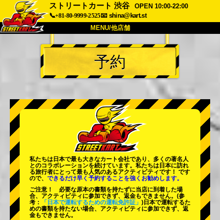
ストリートカート 渋谷
OPEN 10:00-22:00
📞+81-80-9999-2525
📧
shina@kart.st
MENU/他店舗
トップ
予約
概要
車両
価格
アクセス
評価
FAQ
会社
予約
他店舗
東京 品川
東京 秋葉原 #1
東京 秋葉原 #2
東京 渋谷
私たちは日本で最も大きなカート会社であり、
多くの著名人
東京 渋谷アネックス
東京ベイ
とのコラボレーションを続けています。私たちは日本に訪れ
る旅行者にとって
最も人気のあるアクティビティ
です！ です
ので、
できるだけ早く予約することを強くお勧めします。
東京 浅草
大阪
ご注意！ 必要な原本の書類を持たずに当店に到着した場
合、アクティビティに参加できず、返金もできません。
(参
沖縄
考：
「日本で運転するための運転免許証」
)日本で運転するた
めの書類を持たない場合、アクティビティに参加できず、返
金もできません。