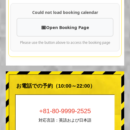
Could not load booking calendar
Open Booking Page
Please use the button above to access the booking page
お電話での予約（10:00～22:00）
+81-80-9999-2525
対応言語：英語および日本語