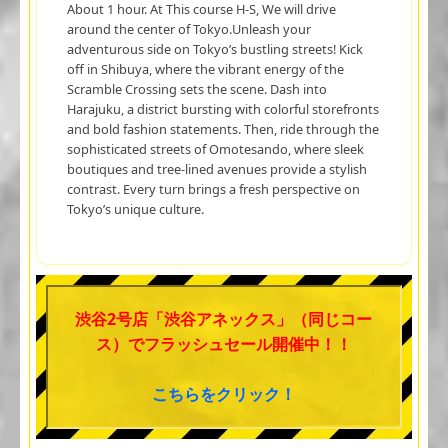
About 1 hour. At This course H-S, We will drive
around the center of Tokyo.Unleash your
adventurous side on Tokyo’s bustling streets! Kick
off in Shibuya, where the vibrant energy of the
Scramble Crossing sets the scene. Dash into
Harajuku, a district bursting with colorful storefronts
and bold fashion statements. Then, ride through the
sophisticated streets of Omotesando, where sleek
boutiques and tree-lined avenues provide a stylish
contrast. Every turn brings a fresh perspective on
Tokyo’s unique culture.
渋谷2号店「渋谷アネックス」（同じコー
ス）でフラッシュセール開催中！！
こちらをクリック！