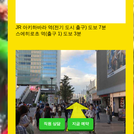
JR 아키하바라 역(전기 도시 출구) 도보 7분
스에히로초 역(출구 1) 도보 3분
직원 상담
지금 예약