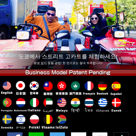
회사 정보
예약
지점 변경
도쿄 시나가와 #1
도쿄 아키하바라#1
도쿄 아키하바라#2
도쿄 시부야
도쿄 시부야 애넥스
도쿄 베이
도쿄 아사쿠사
오사카
도쿄에서 스트리트 고카트를 체험하세요!
오키나와
평생 잊지 못할 경험! 한 번으로는 절대 부족합니다!