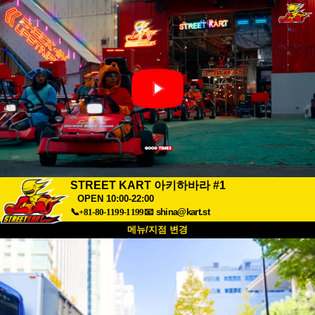
STREET KART 아키하바라 #1
OPEN 10:00-22:00
📞+81-80-1199-1199
📧
shina@kart.st
메뉴/지점 변경
최상단
소개
사양
가격
접근성
고객 리뷰
자주 묻는 질문