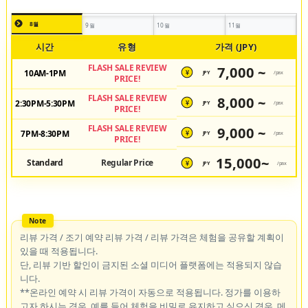
8월
9월
10월
11월
시간
유형
가격 (JPY)
FLASH SALE REVIEW
7,000 ~
10AM-1PM
JPY
/pax
¥
PRICE!
FLASH SALE REVIEW
8,000 ~
2:30PM-5:30PM
JPY
/pax
¥
PRICE!
FLASH SALE REVIEW
9,000 ~
7PM-8:30PM
JPY
/pax
¥
PRICE!
15,000~
Standard
Regular Price
JPY
/pax
¥
리뷰 가격 / 조기 예약 리뷰 가격 / 리뷰 가격은 체험을 공유할 계획이
있을 때 적용됩니다.
단, 리뷰 기반 할인이 금지된 소셜 미디어 플랫폼에는 적용되지 않습
니다.
**온라인 예약 시 리뷰 가격이 자동으로 적용됩니다. 정가를 이용하
고자 하시는 경우, 예를 들어 체험을 비밀로 유지하고 싶으신 경우, 메