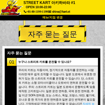
STREET KART 아키하바라 #1
OPEN 10:00-22:00
📞+81-80-1199-1199
📧
shina@kart.st
메뉴/지점 변경
최상단
자주 묻는 질문
소개
사양
가격
접근성
고객 리뷰
자주 묻는 질문
회사 정보
예약
자주 묻는 질문
지점 변경
01
누구나 스트리트 카트를 운전할 수 있나요?
도쿄 시나가와 #1
도쿄 아키하바라#1
우리의 카트는 자동이며, 정기적으로 자동차를 운전하는 사람
도쿄 아키하바라#2
도쿄 시부야
이라면 매우 쉽게 조작할 수 있습니다. 일본 도로에서 유효한 면
도쿄 시부야 애넥스
도쿄 베이
허가 있는 한 스트리트 카트를 운전할 수 있습니다. 단, 스트리
트 카트는 소형 모터사이클이나 오토바이 면허로 운전할 수 없
도쿄 아사쿠사
오사카
습니다. 주의: 스트리트 카트는 일본 도로에서 운행하도록 맞춤
제작된 고카트입니다. 일본 운전 면허증, 국제 운전 면허증, 주
오키나와
일 미군 SOFA 면허증, 또는 스위스, 독일, 프랑스, 대만, 벨기에,
모나코 중 한 국가의 운전 면허증과 일본 공인 번역본이 필요합
니다. 기억하세요! 면허 없이는 운전할 수 없습니다!!
자세히 보