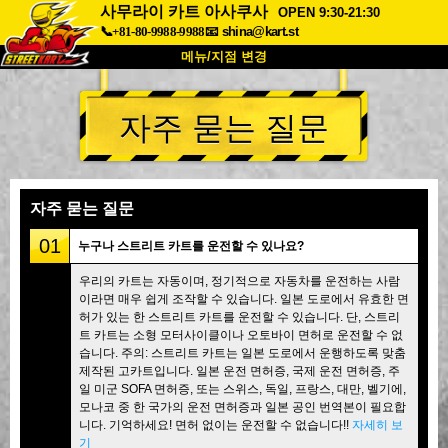
사무라이 카트 아사쿠사
OPEN 9:30-21:30
📞+81-80-9988-9988
📧
shina@kart.st
메뉴/지점 변경
최상단
자주 묻는 질문
소개
사양
가격
접근성
고객 리뷰
자주 묻는 질문
회사 정보
예약
자주 묻는 질문
지점 변경
01
누구나 스트리트 카트를 운전할 수 있나요?
도쿄 시나가와 #1
도쿄 아키하바라#1
우리의 카트는 자동이며, 정기적으로 자동차를 운전하는 사람
이라면 매우 쉽게 조작할 수 있습니다. 일본 도로에서 유효한 면
도쿄 아키하바라#2
도쿄 시부야
허가 있는 한 스트리트 카트를 운전할 수 있습니다. 단, 스트리
도쿄 시부야 애넥스
도쿄 베이
트 카트는 소형 모터사이클이나 오토바이 면허로 운전할 수 없
습니다. 주의: 스트리트 카트는 일본 도로에서 운행하도록 맞춤
도쿄 아사쿠사
오사카
제작된 고카트입니다. 일본 운전 면허증, 국제 운전 면허증, 주
일 미군 SOFA 면허증, 또는 스위스, 독일, 프랑스, 대만, 벨기에,
오키나와
모나코 중 한 국가의 운전 면허증과 일본 공인 번역본이 필요합
니다. 기억하세요! 면허 없이는 운전할 수 없습니다!!
자세히 보
기