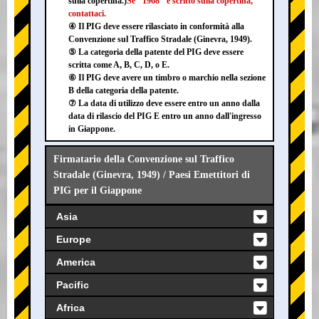
sulla copertina.)
Se "1968" è scritto sulla copertina,
contattaci.
④ Il PIG deve essere rilasciato in conformità alla
Convenzione sul Traffico Stradale (Ginevra, 1949).
⑤ La categoria della patente del PIG deve essere
scritta come A, B, C, D, o E.
⑥ Il PIG deve avere un timbro o marchio nella sezione
B della categoria della patente.
⑦ La data di utilizzo deve essere entro un anno dalla
data di rilascio del PIG E entro un anno dall'ingresso
in Giappone.
Firmatario della Convenzione sul Traffico
Stradale (Ginevra, 1949) / Paesi Emettitori di
PIG per il Giappone
Asia
Europe
America
Pacific
Africa