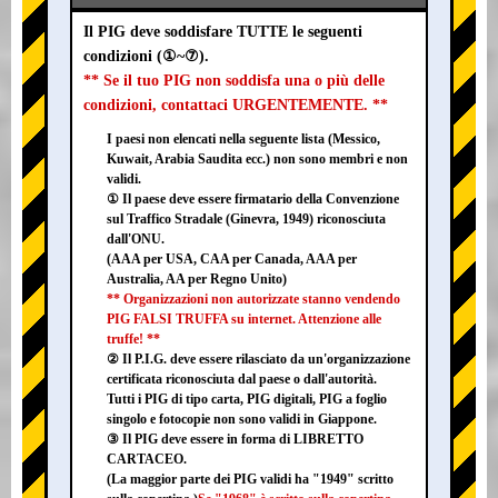
Il PIG deve soddisfare TUTTE le seguenti
condizioni (①~⑦).
** Se il tuo PIG non soddisfa una o più delle
condizioni, contattaci URGENTEMENTE. **
I paesi non elencati nella seguente lista (Messico,
Kuwait, Arabia Saudita ecc.) non sono membri e non
validi.
① Il paese deve essere firmatario della Convenzione
sul Traffico Stradale (Ginevra, 1949) riconosciuta
dall'ONU.
(AAA per USA, CAA per Canada, AAA per
Australia, AA per Regno Unito)
** Organizzazioni non autorizzate stanno vendendo
PIG FALSI TRUFFA su internet. Attenzione alle
truffe! **
② Il P.I.G. deve essere rilasciato da un'organizzazione
certificata riconosciuta dal paese o dall'autorità.
Tutti i PIG di tipo carta, PIG digitali, PIG a foglio
singolo e fotocopie non sono validi in Giappone.
③ Il PIG deve essere in forma di LIBRETTO
CARTACEO.
(La maggior parte dei PIG validi ha "1949" scritto