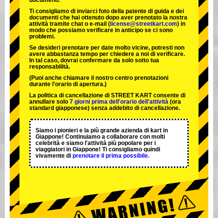
documenti.
Ti consigliamo di inviarci foto della patente di guida e dei
documenti che hai ottenuto dopo aver prenotato la nostra
attività tramite chat o e-mail (
license@streetkart.com
) in
modo che possiamo verificare in anticipo se ci sono
problemi.
Se desideri prenotare per date molto vicine, potresti non
avere abbastanza tempo per chiedere a noi di verificare.
In tal caso, dovrai confermare da solo sotto tua
responsabilità.
(Puoi anche chiamare il nostro centro prenotazioni
durante l'orario di apertura.)
La politica di cancellazione di STREET KART consente di
annullare solo
7 giorni prima dell'orario dell'attività
(ora
standard giapponese) senza addebito di cancellazione.
Siamo i
pionieri
e la
più grande azienda di kart
in
Giappone! Continuiamo a collaborare con
molti
celebrità
e siamo l'
attività più popolare
per i
viaggiatori in Giappone! Ti consigliamo quindi
vivamente di
prenotare il prima possibile.