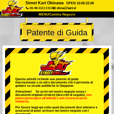
Street Kart Okinawa
OPEN 10:00-22:00
📞+81-90-3322-3311
📧
shina@kart.st
MENU/Cambia Negozio
INIZIO
Patente di Guida
Chi Siamo
Specifiche
Prezzo
Accesso
Recensioni
FAQ
Azienda
Prenotazioni
Cambia Negozio
Tokyo Shinagawa
Tokyo Akihabara#1
Tokyo Akihabara#2
Tokyo Shibuya
Questa attività richiede una patente di guida
internazionale o un altro documento che ti permetta di
Tokyo Shibuya Annex
Tokyo Bay
guidare su strade pubbliche in Giappone.
Attenzione! Se arrivi nel nostro negozio senza i
Tokyo Asakusa
Osaka
documenti originali richiesti (descritti di seguito),
non
potrai partecipare all'attività
e
non riceverai alcun
rimborso
.
Okinawa
Per favore leggi qui sotto quali documenti devi ottenere e
assicurati di poter arrivare nel nostro negozio con i