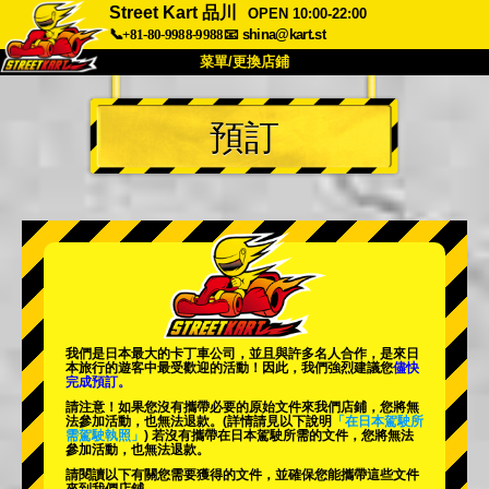
Street Kart 品川
OPEN 10:00-22:00
📞+81-80-9988-9988
📧
shina@kart.st
菜單/更換店鋪
首頁
預訂
關於
規格
價格
交通方式
顧客聲音
常見問題
公司
預訂
更換店鋪
東京品川 #1
東京秋葉原#1
東京秋葉原#2
東京澀谷
我們是日本最大的卡丁車公司，並且與
許多名人
合作，是來日
東京澀谷附屬
東京灣
本旅行的遊客中
最受歡迎的活動
！因此，我們強烈建議您
儘快
完成預訂。
東京淺草
大阪
請注意！如果您沒有攜帶必要的原始文件來我們店鋪，您將無
法參加活動，也無法退款。
(詳情請見以下說明
「在日本駕駛所
需駕駛執照」
) 若沒有攜帶在日本駕駛所需的文件，您將無法
沖繩
參加活動，也無法退款。
請閱讀以下有關您需要獲得的文件，並確保您能攜帶這些文件