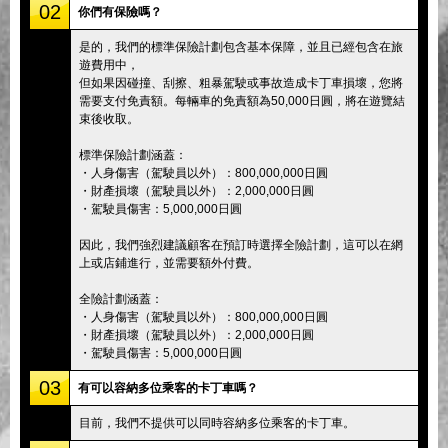
02
你們有保險嗎？
是的，我們的標準保險計劃包含基本保障，並且已經包含在旅
遊費用中，
但如果因碰撞、刮擦、粗暴駕駛或事故造成卡丁車損壞，您將
需要支付免責額。每輛車的免責額為50,000日圓，將在遊覽結
束後收取。
標準保險計劃涵蓋：
・人身傷害（駕駛員以外）：800,000,000日圓
・財產損壞（駕駛員以外）：2,000,000日圓
・駕駛員傷害：5,000,000日圓
因此，我們強烈建議顧客在預訂時選擇全險計劃，這可以在網
上或店鋪進行，並需要額外付費。
全險計劃涵蓋：
・人身傷害（駕駛員以外）：800,000,000日圓
・財產損壞（駕駛員以外）：2,000,000日圓
・駕駛員傷害：5,000,000日圓
03
有可以容納多位乘客的卡丁車嗎？
目前，我們不提供可以同時容納多位乘客的卡丁車。