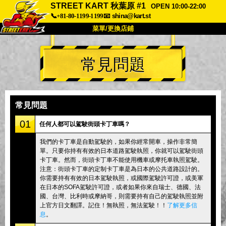
STREET KART 秋葉原 #1
OPEN 10:00-22:00
📞+81-80-1199-1199
📧
shina@kart.st
菜單/更換店鋪
首頁
常見問題
關於
規格
價格
交通方式
顧客聲音
常見問題
公司
預訂
常見問題
更換店鋪
01
任何人都可以駕駛街頭卡丁車嗎？
東京品川 #1
東京秋葉原#1
我們的卡丁車是自動駕駛的，如果你經常開車，操作非常簡
單。只要你持有有效的日本道路駕駛執照，你就可以駕駛街頭
東京秋葉原#2
東京澀谷
卡丁車。然而，街頭卡丁車不能使用機車或摩托車執照駕駛。
東京澀谷附屬
東京灣
注意：街頭卡丁車的定制卡丁車是為日本的公共道路設計的。
你需要持有有效的日本駕駛執照，或國際駕駛許可證，或美軍
東京淺草
大阪
在日本的SOFA駕駛許可證，或者如果你來自瑞士、德國、法
國、台灣、比利時或摩納哥，則需要持有自己的駕駛執照並附
沖繩
上官方日文翻譯。記住！無執照，無法駕駛！！
了解更多信
息
。