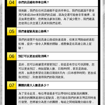
04
你們的店鋪有停車位嗎？
很抱歉，我們在任何店鋪都不提供停車位。我們也建議不要使
用汽車或Uber來到我們的店鋪，因為交通可能會非常擁擠，並
且如果您遲到，您將無法參加活動。為了減少壓力，我們建議
您使用公共交通工具來到我們這裡。
05
我們會駕駛高速公路嗎？
我們的遊覽不包括高速公路或快速道路，但東京灣路線經過彩
虹橋，提供一個令人興奮的體驗，感覺像是在高速公路上駕
駛！
06
預訂可以更改或取消嗎？
是的，您可以根據需求變更預訂，前提是有空位可供調整。您
可以更改預訂，例如駕駛人數、日期/時間，甚至是路線。
然而，如果您希望在活動日期前6天內（日本標準時間）更改或
取消預訂，則會適用我們的取消政策。
07
團體的最大人數是多少？
為了安全起見，每位導遊最多可以帶領6位駕駛員的團隊。
如果您的團隊超過6位駕駛員，您只能在我們的東京灣店同時進
行遊覽。您將被分為更小的團體，每組之間相隔幾分鐘出發，