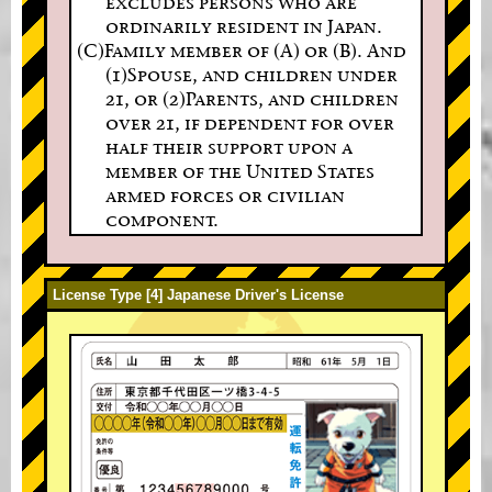
excludes persons who are
ordinarily resident in Japan.
(C)Family member of (A) or (B). And
(1)Spouse, and children under
21, or (2)Parents, and children
over 21, if dependent for over
half their support upon a
member of the United States
armed forces or civilian
component.
License Type [4] Japanese Driver's License