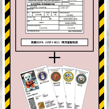
美國SOFA（USFJ 4EJ）/軍用駕駛執照
+