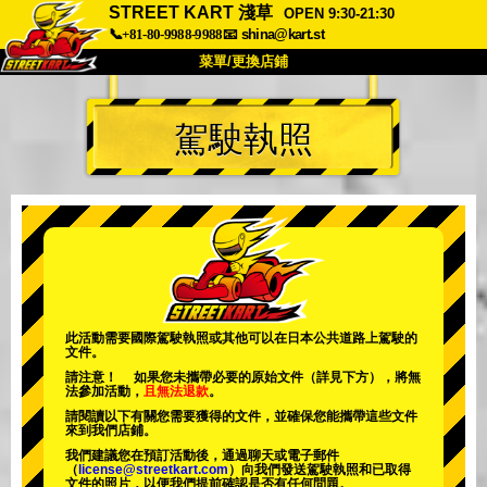
STREET KART 淺草
OPEN 9:30-21:30
📞+81-80-9988-9988
📧
shina@kart.st
菜單/更換店鋪
首頁
駕駛執照
關於
規格
價格
交通方式
顧客聲音
常見問題
公司
預訂
更換店鋪
東京品川 #1
東京秋葉原#1
東京秋葉原#2
東京澀谷
此活動需要國際駕駛執照或其他可以在日本公共道路上駕駛的
文件。
東京澀谷附屬
東京灣
請注意！ 如果您未攜帶必要的原始文件（詳見下方），將無
法參加活動，
且無法退款
。
東京淺草
大阪
請閱讀以下有關您需要獲得的文件，並確保您能攜帶這些文件
來到我們店鋪。
沖繩
我們建議您在預訂活動後，通過聊天或電子郵件
（
license@streetkart.com
）向我們發送駕駛執照和已取得
文件的照片，以便我們提前確認是否有任何問題。