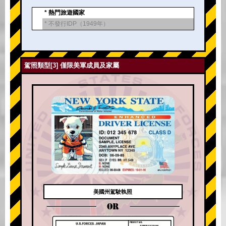
* 熱門旅遊國家
* 不發行IDP（1949年）
駕照類型[3] 僅限美軍成員及家屬
美國州駕駛執照
OR