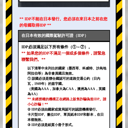
** IDP不能在日本發行。您必須在來日本之前在您
的母國取得IDP **
在日本有效的國際駕駛許可證（IDP）
IDP必須滿足以下所有條件（①～⑦）。
** 如果您的IDP不滿足一個或多個條件，請緊急
聯繫我們。**
以下清單中未列出的國家（墨西哥、科威特、沙烏地
阿拉伯等）為非會員國且無效。
① 該國必須是聯合國認可的道路交通公約（日內
瓦，1949年）的簽字國。
（美國為AAA，加拿大為CAA，澳洲為AAA，英國
為AA）
** 未經授權的機構正在網路上販售詐騙偽造IDP。請
小心詐騙！**
② IDP必須由國家或當局認可的認證機構發行。
卡片型IDP、數位IDP、單頁紙本IDP和影本，在日
本都無效。
③ IDP必須是紙質小冊子形式。