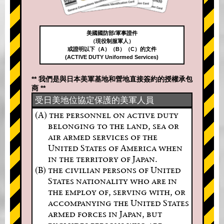
美國國防部/軍事證件
（現役制服軍人）
或證明以下（A）（B）（C）的文件
(ACTIVE DUTY Uniformed Services)
** 我們是與日本美軍基地和營地直接簽約的授權承包
商 **
受日美地位協定保護的美軍人員
(A) the personnel on active duty
belonging to the land, sea or
air armed services of the
United States of America when
in the territory of Japan.
(B) the civilian persons of United
States nationality who are in
the employ of, serving with, or
accompanying the United States
armed forces in Japan, but